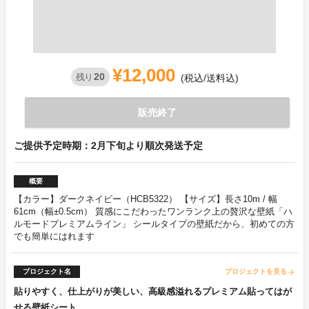
¥12,000
20
残り
(税込/送料込)
販売終了
ご提供予定時期：2月下旬より順次発送予定
概要
【カラー】ダークネイビー（HCB5322） 【サイズ】長さ10m / 幅
61cm（幅±0.5cm） 質感にこだわったワンランク上の贅沢な壁紙「ハ
ルモードプレミアムライン」 シールタイプの壁紙だから、初めての方
でも簡単にはれます
プロジェクト名
プロジェクトを見る
arrow_forward
貼りやすく、仕上がりが美しい、高級感溢れるプレミアム貼ってはが
せる壁紙シート