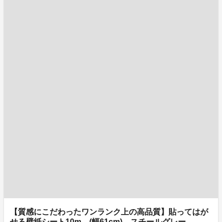
【質感にこだわったワンランク上の高品質】貼ってはが
せる壁紙シート10m (幅61cm) スチールグレー