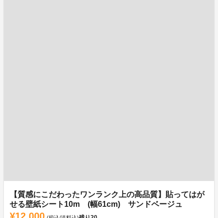
【質感にこだわったワンランク上の高品質】貼ってはが
せる壁紙シート10m (幅61cm) サンドベージュ
¥12,000
残り
20
(税込/送料込)