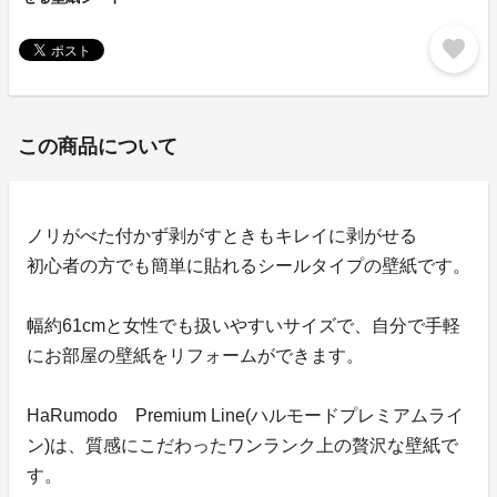
favorite
この商品について
ノリがべた付かず剥がすときもキレイに剥がせる
初心者の方でも簡単に貼れるシールタイプの壁紙です。
幅約61cmと女性でも扱いやすいサイズで、自分で手軽
にお部屋の壁紙をリフォームができます。
HaRumodo Premium Line(ハルモードプレミアムライ
ン)は、質感にこだわったワンランク上の贅沢な壁紙で
す。