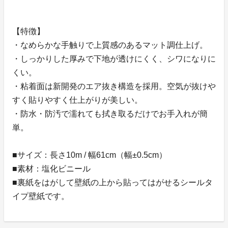
【特徴】
・なめらかな手触りで上質感のあるマット調仕上げ。
・しっかりした厚みで下地が透けにくく、シワになりに
くい。
・粘着面は新開発のエア抜き構造を採用。空気が抜けや
すく貼りやすく仕上がりが美しい。
・防水・防汚で濡れても拭き取るだけでお手入れが簡
単。
■サイズ：長さ10m / 幅61cm（幅±0.5cm）
■素材：塩化ビニール
■裏紙をはがして壁紙の上から貼ってはがせるシールタ
イプ壁紙です。