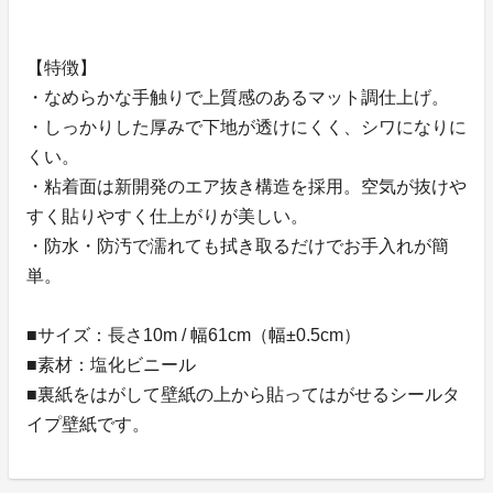
【特徴】
・なめらかな手触りで上質感のあるマット調仕上げ。
・しっかりした厚みで下地が透けにくく、シワになりに
くい。
・粘着面は新開発のエア抜き構造を採用。空気が抜けや
すく貼りやすく仕上がりが美しい。
・防水・防汚で濡れても拭き取るだけでお手入れが簡
単。
■サイズ：長さ10m / 幅61cm（幅±0.5cm）
■素材：塩化ビニール
■裏紙をはがして壁紙の上から貼ってはがせるシールタ
イプ壁紙です。