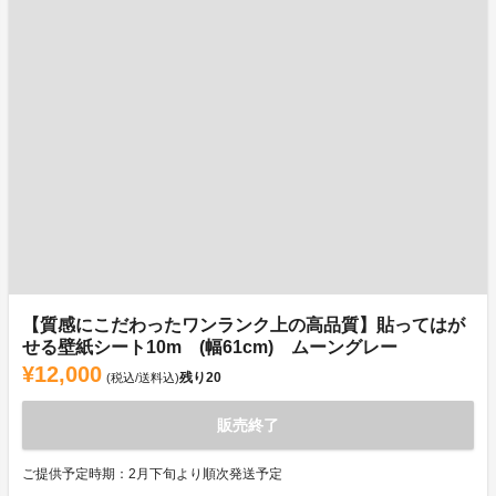
【質感にこだわったワンランク上の高品質】貼ってはが
せる壁紙シート10m (幅61cm) ムーングレー
¥12,000
残り
20
(税込/送料込)
販売終了
ご提供予定時期：2月下旬より順次発送予定