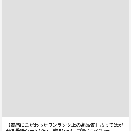
【質感にこだわったワンランク上の高品質】貼ってはが
せる壁紙シート10m (幅61cm) ブラウングレー