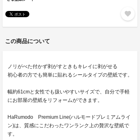
favorite
この商品について
ノリがべた付かず剥がすときもキレイに剥がせる
初心者の方でも簡単に貼れるシールタイプの壁紙です。
幅約61cmと女性でも扱いやすいサイズで、自分で手軽
にお部屋の壁紙をリフォームができます。
HaRumodo Premium Line(ハルモードプレミアムライ
ン)は、質感にこだわったワンランク上の贅沢な壁紙で
す。