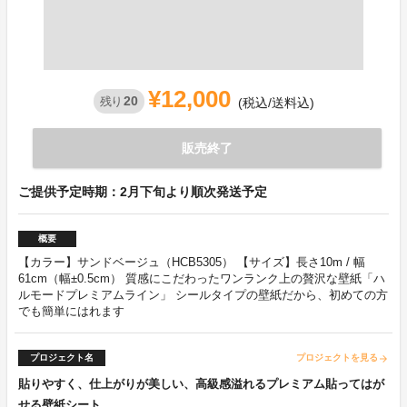
¥12,000
20
残り
(税込/送料込)
販売終了
ご提供予定時期：2月下旬より順次発送予定
概要
【カラー】サンドベージュ（HCB5305） 【サイズ】長さ10m / 幅
61cm（幅±0.5cm） 質感にこだわったワンランク上の贅沢な壁紙「ハ
ルモードプレミアムライン」 シールタイプの壁紙だから、初めての方
でも簡単にはれます
プロジェクト名
プロジェクトを見る
arrow_forward
貼りやすく、仕上がりが美しい、高級感溢れるプレミアム貼ってはが
せる壁紙シート