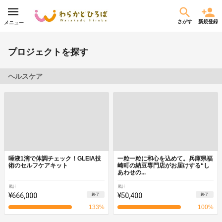
さがす
新規登録
メニュー
プロジェクトを探す
ヘルスケア
唾液1滴で体調チェック！GLEIA技
一粒一粒に和心を込めて。兵庫県福
術のセルフケアキット
崎町の納豆専門店がお届けする“し
あわせの...
累計
累計
¥666,000
¥50,400
終了
終了
133
%
100
%