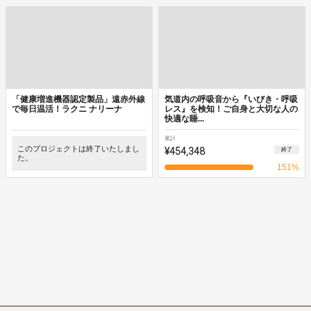
「健康増進機器認定製品」遠赤外線
気道内の呼吸音から『いびき・呼吸
で毎日温活！ラクニ ナリーナ
レス』を検知！ご自身と大切な人の
快適な睡...
累計
このプロジェクトは終了いたしまし
¥454,348
終了
た。
151
%