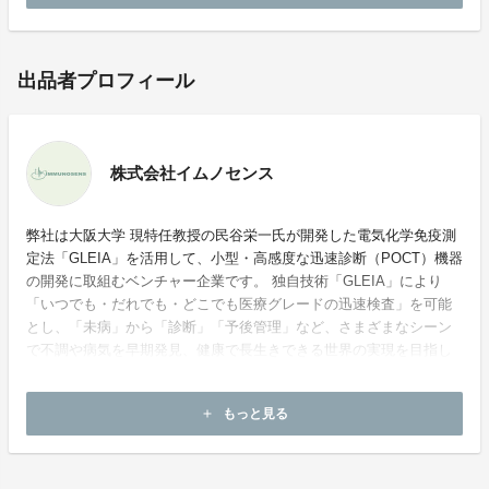
出品者プロフィール
株式会社イムノセンス
弊社は大阪大学 現特任教授の民谷栄一氏が開発した電気化学免疫測
定法「GLEIA」を活用して、小型・高感度な迅速診断（POCT）機器
の開発に取組むベンチャー企業です。 独自技術「GLEIA」により
「いつでも・だれでも・どこでも医療グレードの迅速検査」を可能
とし、「未病」から「診断」「予後管理」など、さまざまなシーン
で不調や病気を早期発見、健康で長生きできる世界の実現を目指し
ています。
もっと見る
add
ホームページ：
https://immunosens.com/