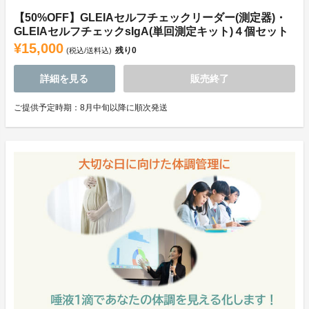
【50%OFF】GLEIAセルフチェックリーダー(測定器)・
GLEIAセルフチェックsIgA(単回測定キット)４個セット
¥15,000
残り
0
(税込/送料込)
詳細を見る
販売終了
ご提供予定時期：8月中旬以降に順次発送