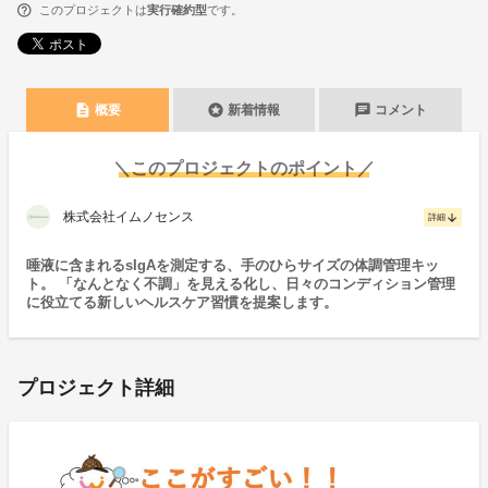
このプロジェクトは
実行確約型
です。
description
stars
chat
概要
新着情報
コメント
＼このプロジェクトのポイント／
株式会社イムノセンス
arrow_downward
詳細
唾液に含まれるsIgAを測定する、手のひらサイズの体調管理キッ
ト。 「なんとなく不調」を見える化し、日々のコンディション管理
に役立てる新しいヘルスケア習慣を提案します。
プロジェクト詳細