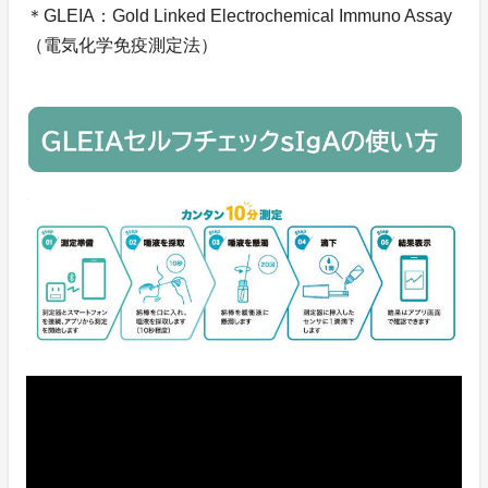
＊GLEIA：Gold Linked Electrochemical Immuno Assay
（電気化学免疫測定法）