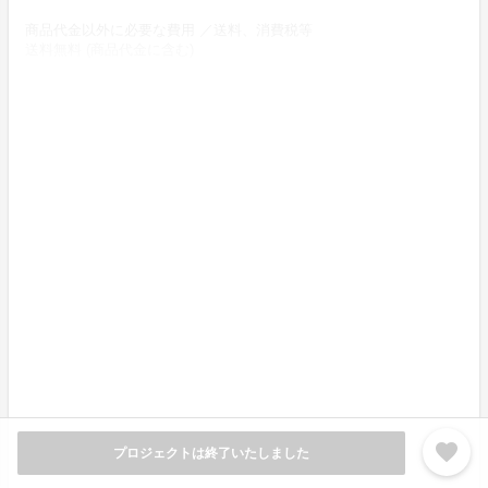
商品代金以外に必要な費用 ／送料、消費税等
送料無料 (商品代金に含む)
返品の取扱条件／返品期限、返品時の送料負担または解約や退会条
件
《返品の取扱い条件》
輸送による商品の破損および発送ミスがあった場合のみ返品可。
商品到着後14日以内に出品者連絡先に記載のメールアドレスにご連
絡いただいた後、
出品者から連絡のある返送先へ送料出品者負担でご返送下さい。
上記返品条件に該当しないお客様都合のキャンセルはお受けしてお
りません。
《不良品の取扱条件》
商品受取時に必ず商品の確認をお願いいたします。
商品には万全を期しておりますが、万が一下記理由による不良品の
場合は、
商品到着後14日以内に、出品者連絡先に記載のメールアドレスにご
連絡いただいた後、
出品者から新しい商品の発送や返金、不良品の返品の要否などに
favorite
プロジェクトは終了いたしました
ついてお客さま宛にご連絡致します。