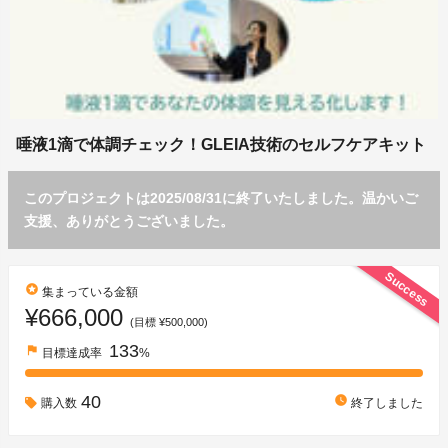
唾液1滴で体調チェック！GLEIA技術のセルフケアキット
このプロジェクトは2025/08/31に終了いたしました。温かいご
支援、ありがとうございました。
Success
stars
集まっている金額
¥666,000
(目標 ¥500,000)
133
flag
目標達成率
%
40
watch_later
購入数
終了しました