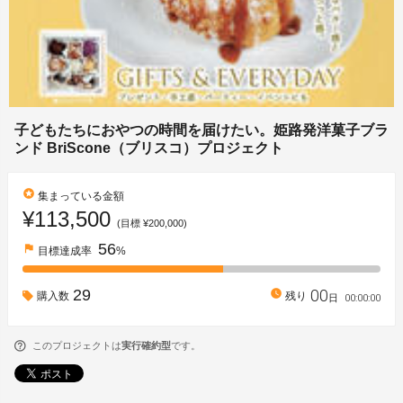
子どもたちにおやつの時間を届けたい。姫路発洋菓子ブラ
ンド BriScone（ブリスコ）プロジェクト
stars
集まっている金額
¥113,500
(目標 ¥200,000)
56
flag
目標達成率
%
00
29
watch_later
購入数
残り
00
:
00
:
00
日
このプロジェクトは
実行確約型
です。