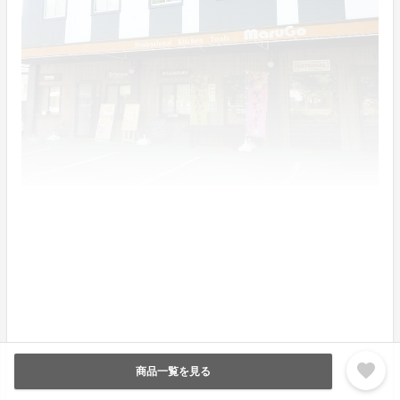
『ブリスコ（bri-scone）』ブリオッシュスコーン専門
店
Instagramはこちら！
favorite
商品一覧を見る