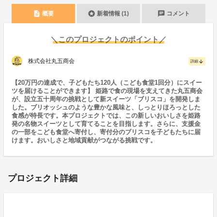
description
stars
chat
概要
新着情報 (1)
コメント
＼このプロジェクトのポイント／
株式会社丸五商会
arrow_downward
詳細
【20万円の達成で、子どもたち120人（こども食堂1回分）にスイー
ツを届けることができます】 姫路で食の現場を支えてきた丸五商会
が、設立五十周年の挑戦として新スイーツ「ブリスコ」を開発しま
した。ブリオッシュのような豊かな風味と、しっとりほろっとした
食感が特長です。本プロジェクトでは、この新しいおいしさを姫路
発の名物スイーツとして育てることを目指します。さらに、支援金
の一部をこども食堂へ寄付し、寄付分のブリスコを子どもたちに届
けます。おいしさと地域貢献がつながる挑戦です。
プロジェクト詳細