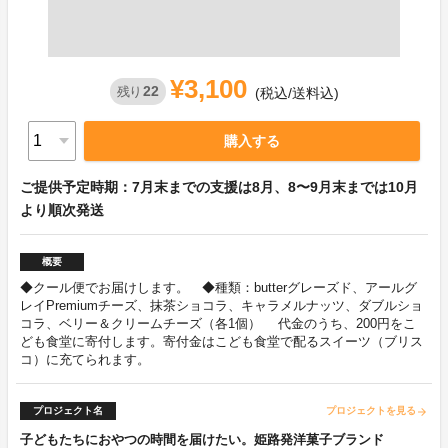
¥3,100
22
残り
(税込/送料込)
購入する
ご提供予定時期：7月末までの支援は8月、8〜9月末までは10月
より順次発送
概要
◆クール便でお届けします。 ◆種類：butterグレーズド、アールグ
レイPremiumチーズ、抹茶ショコラ、キャラメルナッツ、ダブルショ
コラ、ベリー＆クリームチーズ（各1個） 代金のうち、200円をこ
ども食堂に寄付します。寄付金はこども食堂で配るスイーツ（ブリス
コ）に充てられます。
プロジェクト名
プロジェクトを見る
arrow_forward
子どもたちにおやつの時間を届けたい。姫路発洋菓子ブランド