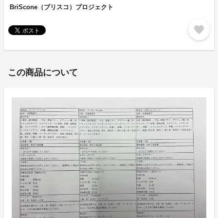
BriScone（ブリスコ）プロジェクト
favorite
この商品について