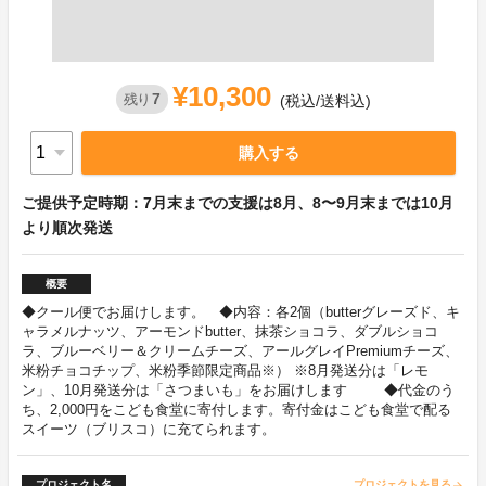
¥10,300
7
残り
(税込/送料込)
購入する
ご提供予定時期：7月末までの支援は8月、8〜9月末までは10月
より順次発送
概要
◆クール便でお届けします。 ◆内容：各2個（butterグレーズド、キ
ャラメルナッツ、アーモンドbutter、抹茶ショコラ、ダブルショコ
ラ、ブルーベリー＆クリームチーズ、アールグレイPremiumチーズ、
米粉チョコチップ、米粉季節限定商品※） ※8月発送分は「レモ
ン」、10月発送分は「さつまいも」をお届けします ◆代金のう
ち、2,000円をこども食堂に寄付します。寄付金はこども食堂で配る
スイーツ（ブリスコ）に充てられます。
プロジェクト名
プロジェクトを見る
arrow_forward