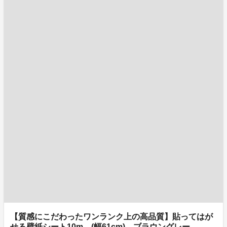
【質感にこだわったワンランク上の高品質】貼ってはが
せる壁紙シート10m (幅61cm) ブラウングレー