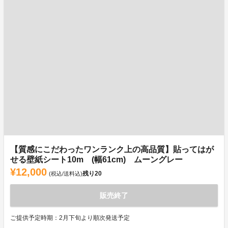
【質感にこだわったワンランク上の高品質】貼ってはが
せる壁紙シート10m (幅61cm) ムーングレー
¥12,000
残り
20
(税込/送料込)
販売終了
ご提供予定時期：2月下旬より順次発送予定