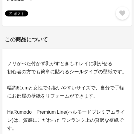
favorite
この商品について
ノリがべた付かず剥がすときもキレイに剥がせる
初心者の方でも簡単に貼れるシールタイプの壁紙です。
幅約61cmと女性でも扱いやすいサイズで、自分で手軽
にお部屋の壁紙をリフォームができます。
HaRumodo Premium Line(ハルモードプレミアムライ
ン)は、質感にこだわったワンランク上の贅沢な壁紙で
す。