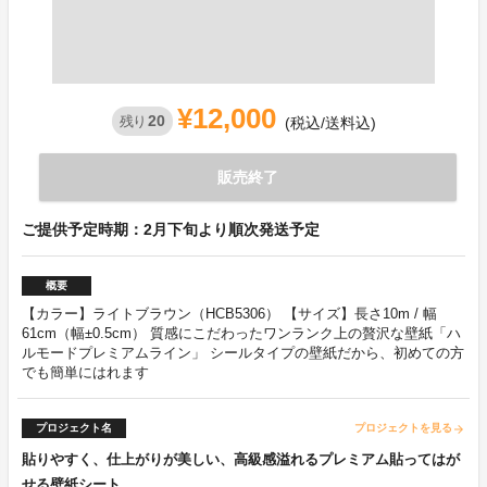
¥12,000
20
残り
(税込/送料込)
販売終了
ご提供予定時期：2月下旬より順次発送予定
概要
【カラー】ライトブラウン（HCB5306） 【サイズ】長さ10m / 幅
61cm（幅±0.5cm） 質感にこだわったワンランク上の贅沢な壁紙「ハ
ルモードプレミアムライン」 シールタイプの壁紙だから、初めての方
でも簡単にはれます
プロジェクト名
プロジェクトを見る
arrow_forward
貼りやすく、仕上がりが美しい、高級感溢れるプレミアム貼ってはが
せる壁紙シート