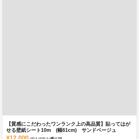
【質感にこだわったワンランク上の高品質】貼ってはが
せる壁紙シート10m (幅61cm) サンドベージュ
¥12,000
残り
20
(税込/送料込)