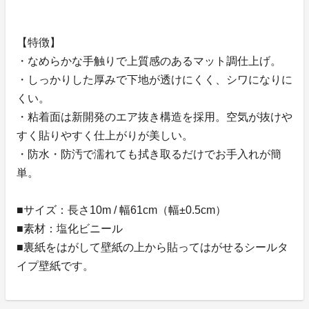
【特徴】
・なめらかな手触りで上質感のあるマット調仕上げ。
・しっかりした厚みで下地が透けにくく、シワになりに
くい。
・粘着面は新開発のエア抜き構造を採用。空気が抜けや
すく貼りやすく仕上がりが美しい。
・防水・防汚で濡れても拭き取るだけでお手入れが簡
単。
■サイズ：長さ10m / 幅61cm（幅±0.5cm）
■素材：塩化ビニール
■裏紙をはがして壁紙の上から貼ってはがせるシールタ
イプ壁紙です。