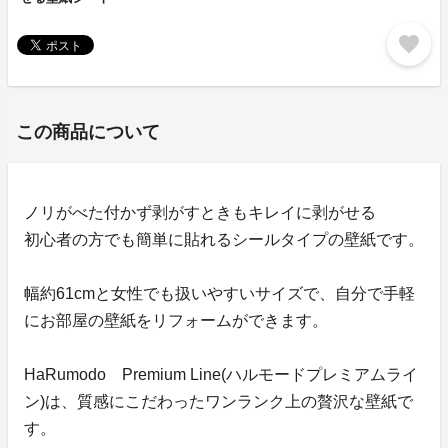
favorite
この商品について
ノリがべた付かず剥がすときもキレイに剥がせる
初心者の方でも簡単に貼れるシールタイプの壁紙です。
幅約61cmと女性でも扱いやすいサイズで、自分で手軽
にお部屋の壁紙をリフォームができます。
HaRumodo Premium Line(ハルモードプレミアムライ
ン)は、質感にこだわったワンランク上の贅沢な壁紙で
す。