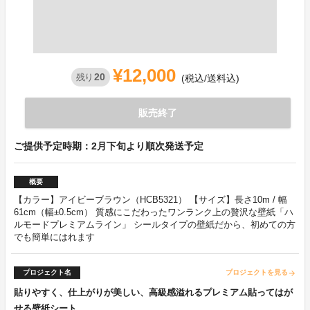
¥12,000
20
残り
(税込/送料込)
販売終了
ご提供予定時期：2月下旬より順次発送予定
概要
【カラー】アイビーブラウン（HCB5321） 【サイズ】長さ10m / 幅
61cm（幅±0.5cm） 質感にこだわったワンランク上の贅沢な壁紙「ハ
ルモードプレミアムライン」 シールタイプの壁紙だから、初めての方
でも簡単にはれます
プロジェクト名
プロジェクトを見る
arrow_forward
貼りやすく、仕上がりが美しい、高級感溢れるプレミアム貼ってはが
せる壁紙シート