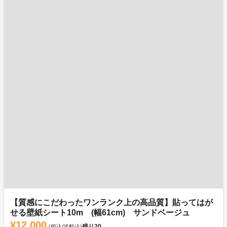
【質感にこだわったワンランク上の高品質】貼ってはが
せる壁紙シート10m (幅61cm) サンドベージュ
¥12,000
残り
20
(税込/送料込)