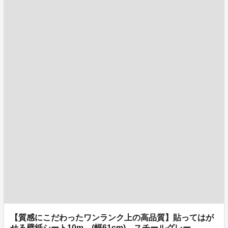
【質感にこだわったワンランク上の高品質】貼ってはが
せる壁紙シート10m (幅61cm) スチールグレー