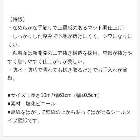
【特徴】
・なめらかな手触りで上質感のあるマット調仕上げ。
・しっかりした厚みで下地が透けにくく、シワになりに
くい。
・粘着面は新開発のエア抜き構造を採用。空気が抜けや
すく貼りやすく仕上がりが美しい。
・防水・防汚で濡れても拭き取るだけでお手入れが簡
単。
■サイズ：長さ10m / 幅61cm（幅±0.5cm）
■素材：塩化ビニール
■裏紙をはがして壁紙の上から貼ってはがせるシールタ
イプ壁紙です。