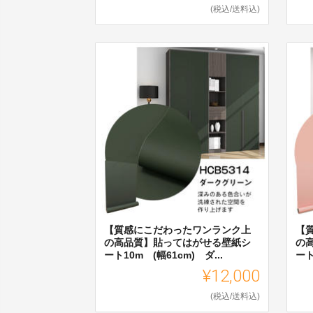
(税込/送料込)
【質感にこだわったワンランク上
【
の高品質】貼ってはがせる壁紙シ
の
ート10m (幅61cm) ダ...
ート
¥12,000
(税込/送料込)