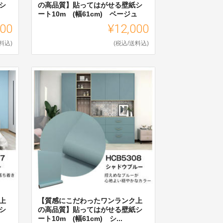
シ
の高品質】貼ってはがせる壁紙シ
ート10m (幅61cm) ベージュ
000
¥12,000
料込)
(税込/送料込)
上
【質感にこだわったワンランク上
シ
の高品質】貼ってはがせる壁紙シ
ート10m (幅61cm) シ...