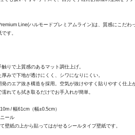
 Premium Line(ハルモードプレミアムライン)は、質感にこだ
紙です。
手触りで上質感のあるマット調仕上げ。
た厚みで下地が透けにくく、シワになりにくい。
開発のエア抜き構造を採用。空気が抜けやすく貼りやすく仕上
で濡れても拭き取るだけでお手入れが簡単。
m / 幅61cm（幅±0.5cm）
ビニール
して壁紙の上から貼ってはがせるシールタイプ壁紙です。