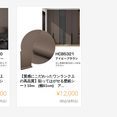
上
【質感にこだわったワンランク上
シ
の高品質】貼ってはがせる壁紙シ
ート10m (幅61cm) ア...
000
¥12,000
料込)
(税込/送料込)