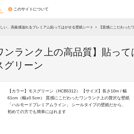
このサイトについて
しい、高級感溢れるプレミアム貼ってはがせる壁紙シート
【質感にこだわったワンランク
chevron_right
ワンランク上の高品質】貼って
モスグリーン
【カラー】モスグリーン（HCB5312） 【サイズ】長さ10m / 幅
61cm（幅±0.5cm） 質感にこだわったワンランク上の贅沢な壁紙
「ハルモードプレミアムライン」 シールタイプの壁紙だから、
初めての方でも簡単にはれます