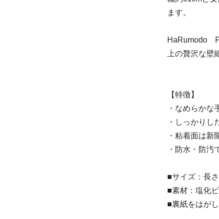
ます。
HaRumodo
上の贅沢な壁
【特徴】
・なめらかな
・しっかりし
・粘着面は新
・防水・防汚
■サイズ：長さ10
■素材：塩化
■裏紙をはが