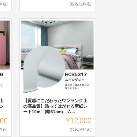
料込)
(税込/送料込)
上
【質感にこだわったワンランク上
シ
の高品質】貼ってはがせる壁紙シ
ート10m (幅61cm) ム...
000
¥12,000
料込)
(税込/送料込)