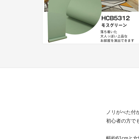
ノリがべた付
初心者の方で
幅約61cm