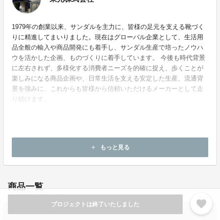
1979年の創業以来、サンダルを主力に、皆様の足元を支える靴づく
りに精進してまいりました。現在はグローバル企業として、生活用
品全般の輸入や商品開発にも着手し、サンダル生産で培ったノウハ
ウを活かした企画、ものづくりに着手しています。 今後も時代背景
に左右されず、多様化する消費者ニーズを的確に捉え、歩くことが
楽しみになる商品企画や、日常生活を支える安定した生産、流通背
景を強みに、これからも皆様から信頼いただけるメーカーとして走
り続けます。
ホームページ：
https://tokoh79.co.jp/
もっと見る
add
お問い合わせ：
info@tokoh79.co.jp
商品一覧
favorite
プロジェクトは終了いたしました