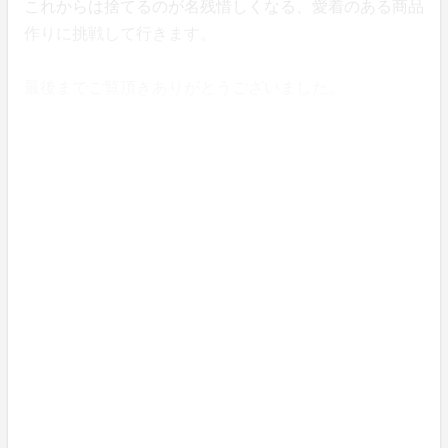
これからは捨てるのが名残惜しくなる、愛着のある商品
作りに挑戦して行きます。
最後までご覧頂きありがとうございました。
東光株式会社 東島