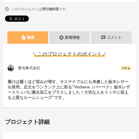
このプロジェクトは
実行確約型
です。
description
stars
chat
概要
新着情報
コメント
＼このプロジェクトのポイント／
東光株式会社
arrow_downward
詳細
履けば履くほど深みが増す、サステナブルにも考慮した栃木レザー
を採用。足元をワンランク上に彩る”Verbena（バーベナ）栃木レザ
ースリッパに撥水加工をプラスしました！大切な人をリッチに迎え
る上質なルームシューズ”です。
プロジェクト詳細