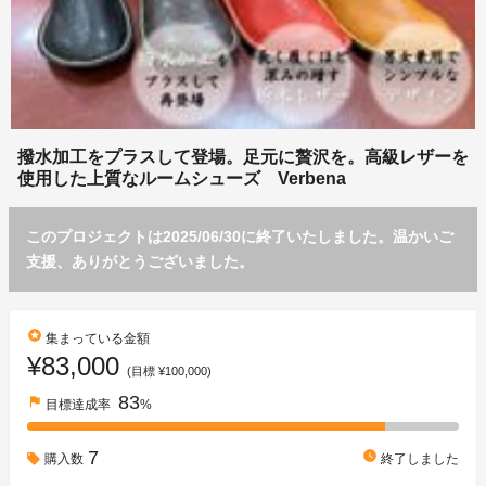
撥水加工をプラスして登場。足元に贅沢を。高級レザーを
使用した上質なルームシューズ Verbena
このプロジェクトは2025/06/30に終了いたしました。温かいご
支援、ありがとうございました。
stars
集まっている金額
¥83,000
(目標 ¥100,000)
83
flag
目標達成率
%
7
watch_later
購入数
終了しました