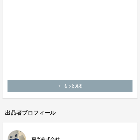
https://tokoh79.co.jp/
大阪本社
大阪府東大阪市柏田西3丁目5-26
TEL 06-6736-0791 / FAX 06-6736-0794
東京営業所
東京都豊島区池袋本町4丁目12-8ピュアスーベリア1F
TEL 03-6903-1636 / FAX 03-6903-1637
もっと見る
add
出品者プロフィール
東光株式会社