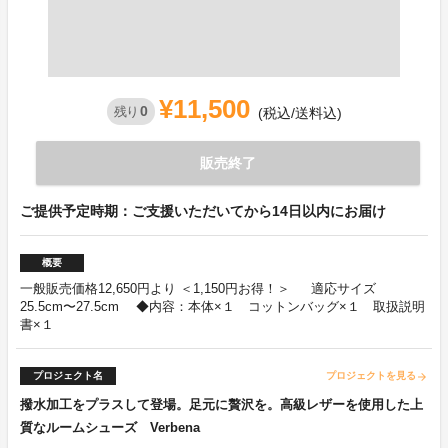
¥11,500
0
残り
(税込/送料込)
販売終了
ご提供予定時期：ご支援いただいてから14日以内にお届け
概要
一般販売価格12,650円より ＜1,150円お得！＞ 適応サイズ
25.5cm〜27.5cm ◆内容：本体×１ コットンバッグ×１ 取扱説明
書×１
プロジェクト名
プロジェクトを見る
arrow_forward
撥水加工をプラスして登場。足元に贅沢を。高級レザーを使用した上
質なルームシューズ Verbena