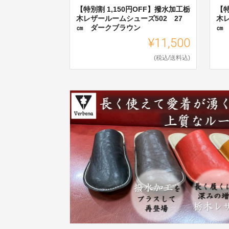
【特別割 1,150円OFF】撥水加工栃
【特
木レザールームシューズ502 27
木レ
㎝ ダークブラウン
㎝
¥11,500
(税込/送料込)