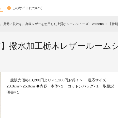
このサイトについて
。足元に贅沢を。高級レザーを使用した上質なルームシューズ Verbena
【特別割
chevron_right
OFF】撥水加工栃木レザールームシュ
一般販売価格13,200円より＜1,200円お得！＞ 適応サイズ
23.0cm〜25.0cm ◆内容：本体×１ コットンバッグ×１ 取扱説
明書×１