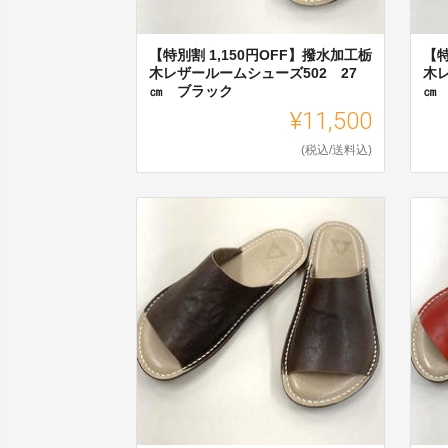
【特別割 1,150円OFF】撥水加工栃
【特
木レザールームシューズ502 27
木レ
㎝ ブラック
㎝
¥11,500
(税込/送料込)