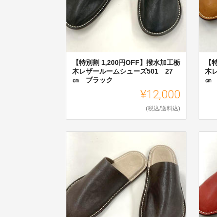
【特別割 1,200円OFF】撥水加工栃
【特
木レザールームシューズ501 27
木レ
㎝ ブラック
㎝
¥12,000
(税込/送料込)