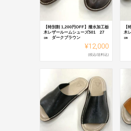
【特別割 1,200円OFF】撥水加工栃
【特
木レザールームシューズ501 27
木レ
㎝ ダークブラウン
㎝
¥12,000
(税込/送料込)