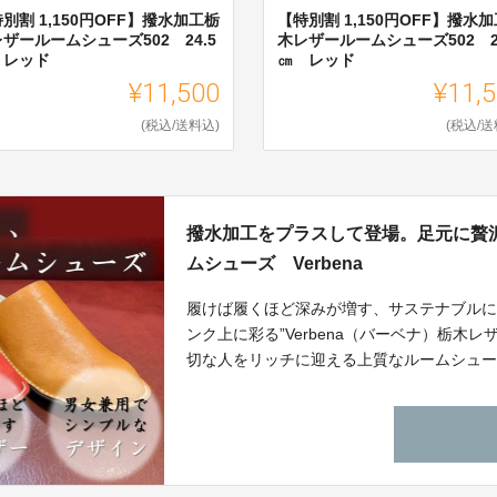
別割 1,150円OFF】撥水加工栃
【特別割 1,150円OFF】撥水
ザールームシューズ502 24.5
木レザールームシューズ502 2
 レッド
㎝ レッド
¥11,500
¥11,
(税込/送料込)
(税込/送
撥水加工をプラスして登場。足元に贅
ムシューズ Verbena
履けば履くほど深みが増す、サステナブル
ンク上に彩る”Verbena（バーベナ）栃
切な人をリッチに迎える上質なルームシュー