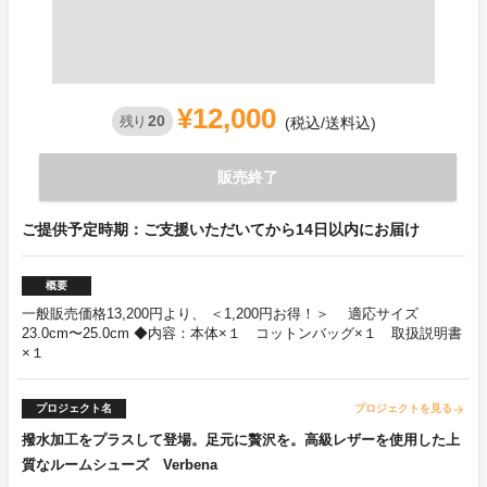
¥12,000
20
残り
(税込/送料込)
販売終了
ご提供予定時期：ご支援いただいてから14日以内にお届け
概要
一般販売価格13,200円より、 ＜1,200円お得！＞ 適応サイズ
23.0cm〜25.0cm ◆内容：本体×１ コットンバッグ×１ 取扱説明書
×１
プロジェクト名
プロジェクトを見る
arrow_forward
撥水加工をプラスして登場。足元に贅沢を。高級レザーを使用した上
質なルームシューズ Verbena