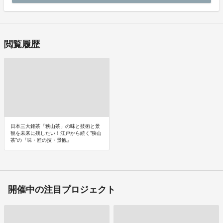
閲覧履歴
日本三大銘茶「狭山茶」の味と技術と景
観を未来に残したい！江戸から続く”狭山
茶”の『味・匠の技・景観』
開催中の注目プロジェクト