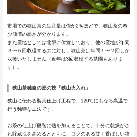
市場での狭山茶の生産量は僅か2％ほどで、狭山茶の希
少価値の高さが分かります。
また産地としては北限に位置しており、他の産地が年間
３〜５回収穫するのに対し、狭山茶は年間１〜２回しか
収穫いたしません（近年は3回収穫する茶園もありま
す）。
狭山茶独自の匠の技「狭山火入れ」
狭山に伝わる製茶仕上げ工程で、120℃にもなる高温で
行う独特な工法です。
お茶の仕上げ段階に熱を加えることで、十分に乾燥がさ
れ貯蔵性を高めるとともに、コクのある甘く香ばしい狭