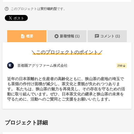
このプロジェクトは
実行確約型
です。
description
stars
chat
概要
新着情報 (1)
コメント (1)
＼このプロジェクトのポイント／
首都圏アグリファーム株式会社
arrow_downward
詳細
近年の日本茶離れと生産者の高齢化ともに、狭山茶の産地の埼玉で
も茶畑の作付け面積が減少し、茶文化と景観が失われつつありま
す。 私たちは、狭山茶の魅力を再発見し、その存在を守るための活
動に取り組んでいます。ぜひ、日本茶文化の継承と狭山茶の未来を
守るために、活動へのご賛同とご支援をお願いいたします。
プロジェクト詳細