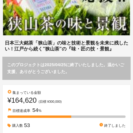
日本三大銘茶「狭山茶」の味と技術と景観を未来に残した
い！江戸から続く”狭山茶”の『味・匠の技・景観』
このプロジェクトは2025/04/25に終了いたしました。温かいご
支援、ありがとうございました。
stars
集まっている金額
¥164,620
(目標 ¥300,000)
54
flag
目標達成率
%
53
watch_later
購入数
終了しました