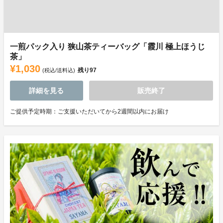
一煎パック入り 狭山茶ティーバッグ「霞川 極上ほうじ
茶」
¥1,030
残り
97
(税込/送料込)
詳細を見る
販売終了
ご提供予定時期：ご支援いただいてから2週間以内にお届け