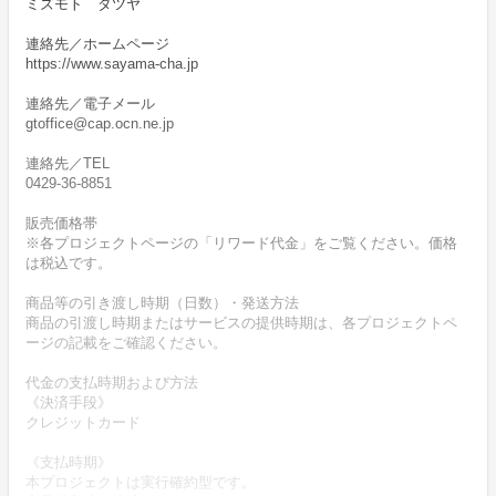
ミズモト タツヤ
連絡先／ホームページ
https://www.sayama-cha.jp
連絡先／電子メール
gtoffice@cap.ocn.ne.jp
連絡先／TEL
0429-36-8851
販売価格帯
※各プロジェクトページの「リワード代金」をご覧ください。価格
は税込です。
商品等の引き渡し時期（日数）・発送方法
商品の引渡し時期またはサービスの提供時期は、各プロジェクトペ
ージの記載をご確認ください。
代金の支払時期および方法
《決済手段》
クレジットカード
《支払時期》
本プロジェクトは実行確約型です。