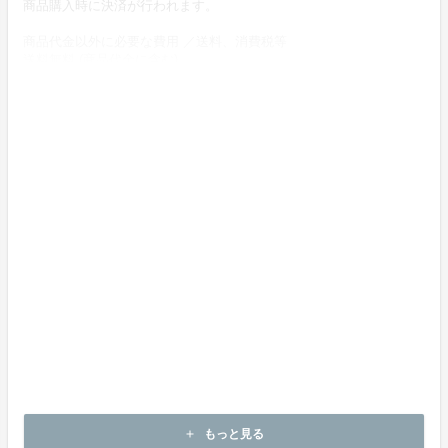
商品購入時に決済が行われます。
商品代金以外に必要な費用 ／送料、消費税等
送料無料 (商品代金に含む)
返品の取扱条件／返品期限、返品時の送料負担または解約や退会条
件
《返品の取扱い条件》
輸送による商品の破損および発送ミスがあった場合のみ返品可。
商品到着後14日以内に起案者までご連絡いただいた後、
起案者から連絡のある返送先へご返送下さい。
上記返品条件に該当しないお客様都合のキャンセルはお受けしてお
りません。
不良品の取扱条件
商品受取時に必ず商品の確認をお願いいたします。
商品には万全を期しておりますが、万が一下記のような場合にはお
問い合わせフォームにてお問い合わせ下さい。
・申し込まれた商品と異なる商品が届いた場合
・商品が汚れている、または破損している場合
上記理由による不良品は、
商品到着後14日以内に起案者までご連絡いただいた後、
もっと見る
add
起案者から対応方法をお客様宛にご連絡致します。