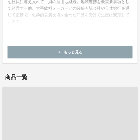
を社員に迎え入れて工員の雇用も継続。地域連携を最重要事項とし
て経営する他、大手飲料メーカーとの関係も親会社や母体銀行を通
じて密接で、化学的営農技術を含めた知見を受けて生産は安定して
います。
ホームページ：
https://www.sayama-cha.jp/
もっと見る
add
お問い合わせ：
gtoffice@cap.ocn.ne.jp
商品一覧