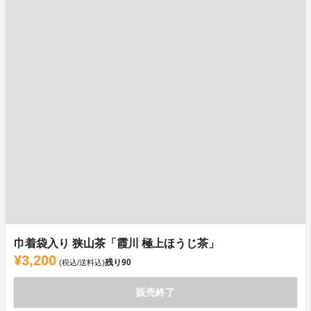
巾着袋入り 狭山茶「霞川 極上ほうじ茶」
¥3,200
残り
90
(税込/送料込)
販売終了