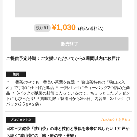
¥1,030
91
残り
(税込/送料込)
販売終了
ご提供予定時期：ご支援いただいてから2週間以内にお届け
概要
＊ 一番茶の中でも一番良い茶葉を厳選 ＊ 狭山茶特有の「狭山火入
れ」で丁寧に仕上げた逸品 ＊ 一煎パックにティーバッグ2つ詰めた商
品 ＊ 3パックが紙製の封筒に入っているので、ちょっとしたプレゼン
トにもぴったり! ＊賞味期限：製造日から365日、内容量 : 3パック（1
パック/2.5ｇ×２袋）
プロジェクト名
プロジェクトを見る
arrow_forward
日本三大銘茶「狭山茶」の味と技術と景観を未来に残したい！江戸か
ら続く”狭山茶”の『味・匠の技・景観』