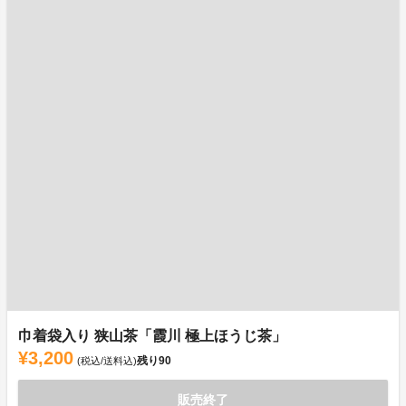
巾着袋入り 狭山茶「霞川 極上ほうじ茶」
¥3,200
残り
90
(税込/送料込)
販売終了