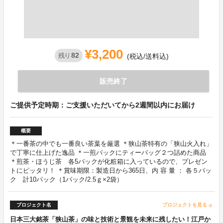
¥3,200
82
残り
(税込/送料込)
販売終了
ご提供予定時期：ご支援いただいてから2週間以内にお届け
概要
＊一番茶の中でも一番良い茶葉を厳選 ＊狭山茶特有の「狭山火入れ」
で丁寧に仕上げた逸品 ＊一煎パックにティーバッグ２つ詰めた商品
＊煎茶・ほうじ茶 各5パックが化粧箱に入っているので、プレゼン
トにピッタリ！ ＊賞味期限：製造日から365日、内 容 量 ： 各５パッ
ク 計10パック（1パック/2.5ｇ×2袋）
プロジェクト名
プロジェクトを見る
arrow_forward
日本三大銘茶「狭山茶」の味と技術と景観を未来に残したい！江戸か