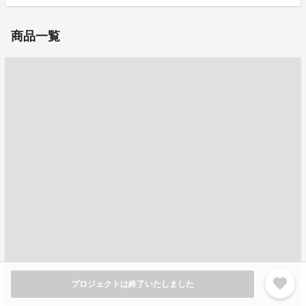
商品一覧
favorite
プロジェクトは終了いたしました