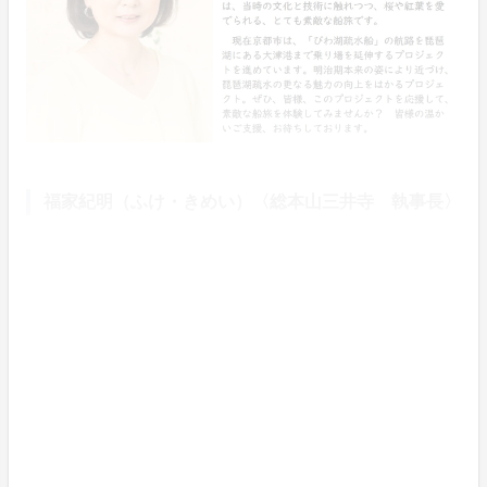
福家紀明（ふけ・きめい）〈総本山三井寺 執事長〉