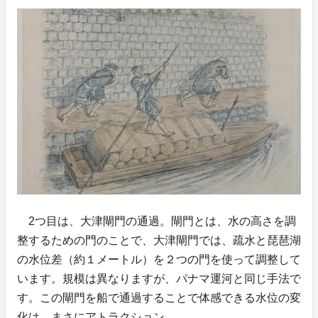
2つ目は、大津閘門の通過。閘門とは、水の高さを調
整するための門のことで、大津閘門では、疏水と琵琶湖
の水位差（約１メートル）を２つの門を使って調整して
います。規模は異なりますが、パナマ運河と同じ手法で
す。この閘門を船で通過することで体感できる水位の変
化は、まさにアトラクション。