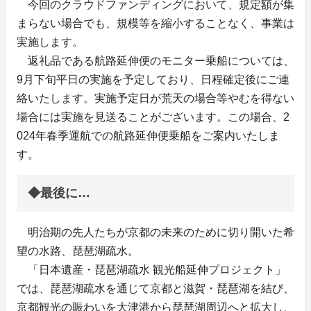
今回のクラウドファンディングにおいて、規定額が集
まらない場合でも、規模等を縮小することなく、事業は
実施します。
返礼品である航路延伸便のモニター乗船については、
9月下旬平日の実施を予定しており、日程確定後にご連
絡いたします。実施予定日が荒天の場合等やむを得ない
場合には実施を見送ることがございます。この場合、2
024年春季運航での航路延伸便乗船をご案内いたしま
す。
◆最後に…
明治期の先人たちが京都の未来のために切り開いた希
望の水路、琵琶湖疏水。
「日本遺産・琵琶湖疏水 観光船延伸プロジェクト」
では、琵琶湖疏水を通じて京都と滋賀・琵琶湖を結び、
京都観光の賑わいを大津港から琵琶湖周辺へと拡大し、