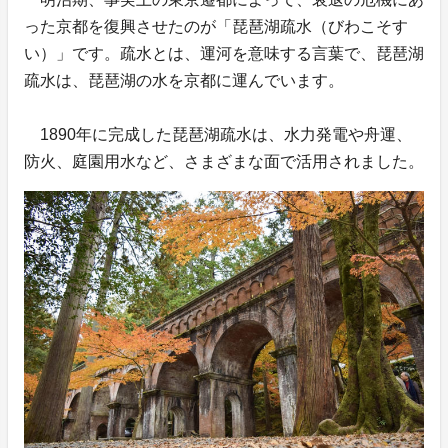
った京都を復興させたのが「琵琶湖疏水（びわこそす
い）」です。疏水とは、運河を意味する言葉で、琵琶湖
疏水は、琵琶湖の水を京都に運んでいます。
1890年に完成した琵琶湖疏水は、水力発電や舟運、
防火、庭園用水など、さまざまな面で活用されました。