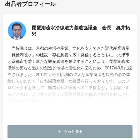
出品者プロフィール
琵琶湖疏水沿線魅力創造協議会 会長 奥井拓
史
当協議会は、京都の生活や産業、文化を支えてきた近代産業遺産
「琵琶湖疏水」の建設・存在意義を広く発信するとともに、大津市
と京都市を繋ぐ新たな観光資源を創出することにより、琵琶湖疏水
沿線の更なる魅力の創造と地域の活性化を図るため、2017年9月に設
立されました。2018年から明治期の偉大な産業遺産を観光の形で体
験していただく「びわ湖疏水船」の運営を行っております。このプ
ロジェクトを通して、航路延伸の実現へのご支援を心よりお願いす
るとともに、より多くの方々に琵琶湖疏水の偉業と魅力をお伝えし
て参りたいと思います。
ホームページ：
https://biwakososui.kyoto.travel/
もっと見る
add
お問い合わせ：
biwako_sosui@kyokanko.or.jp