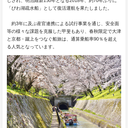
しされ、明治維新150年となる2018年、約70年ぶりに
「びわ湖疏水船」として復活運航を果たしました。
約3年に及ぶ産官連携による試行事業を通じ、安全面
等の様々な課題を克服した甲斐もあり、春秋限定で大津
と京都・蹴上をつなぐ船旅は、通算乗船率90％を超え
る人気となっています。