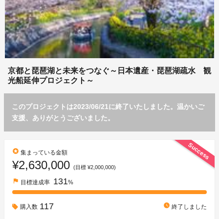
京都と琵琶湖と未来をつなぐ～日本遺産・琵琶湖疏水 観
光船延伸プロジェクト～
このプロジェクトは2023/06/21に終了いたしました。温かいご
支援、ありがとうございました。
Success
stars
集まっている金額
¥2,630,000
(目標 ¥2,000,000)
131
flag
目標達成率
%
117
watch_later
購入数
終了しました