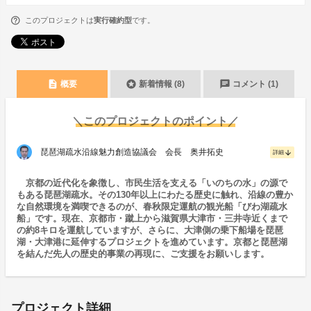
このプロジェクトは
実行確約型
です。
description
stars
chat
概要
新着情報 (8)
コメント (1)
＼このプロジェクトのポイント／
琵琶湖疏水沿線魅力創造協議会 会長 奥井拓史
arrow_downward
詳細
京都の近代化を象徴し、市民生活を支える「いのちの水」の源で
もある琵琶湖疏水。その130年以上にわたる歴史に触れ、沿線の豊か
な自然環境を満喫できるのが、春秋限定運航の観光船「びわ湖疏水
船」です。現在、京都市・蹴上から滋賀県大津市・三井寺近くまで
の約8キロを運航していますが、さらに、大津側の乗下船場を琵琶
湖・大津港に延伸するプロジェクトを進めています。京都と琵琶湖
を結んだ先人の歴史的事業の再現に、ご支援をお願いします。
プロジェクト詳細