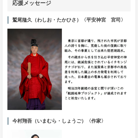
応援メッセージ
鷲尾隆久（わしお・たかひさ）〈平安神宮 宮司〉
今村翔吾（いまむら・しょうご）〈作家〉