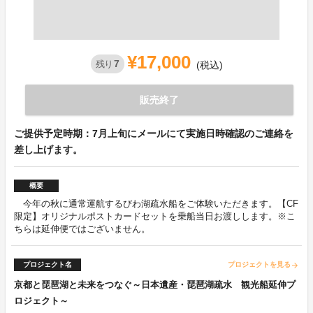
¥17,000
7
残り
(税込)
販売終了
ご提供予定時期：7月上旬にメールにて実施日時確認のご連絡を
差し上げます。
概要
今年の秋に通常運航するびわ湖疏水船をご体験いただきます。【CF
限定】オリジナルポストカードセットを乗船当日お渡しします。※こ
ちらは延伸便ではございません。
プロジェクト名
プロジェクトを見る
arrow_forward
京都と琵琶湖と未来をつなぐ～日本遺産・琵琶湖疏水 観光船延伸プ
ロジェクト～