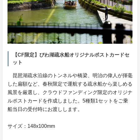
【CF限定】びわ湖疏水船オリジナルポストカードセ
ット
琵琶湖疏水沿線のトンネルや橋梁、明治の偉人が揮毫
した扁額など、春秋限定で運航する疏水船から楽しめる
風景を厳選し、クラウドファンディング限定のオリジナ
ルポストカードを作成しました。5種類1セットをご乗
船当日の受付時にお渡しします。
サイズ：148x100mm