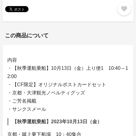
favorite
この商品について
内容
・【秋季運航乗船】10月13日（金）上り便1 10:40～1
2:00
・【CF限定】オリジナルポストカードセット
・京都・大津観光ノベルティグッズ
・ご芳名掲載
・サンクスメール
【秋季運航乗船】2023年10月13日（金）
京都・蹴上乗下船場 10：40集合