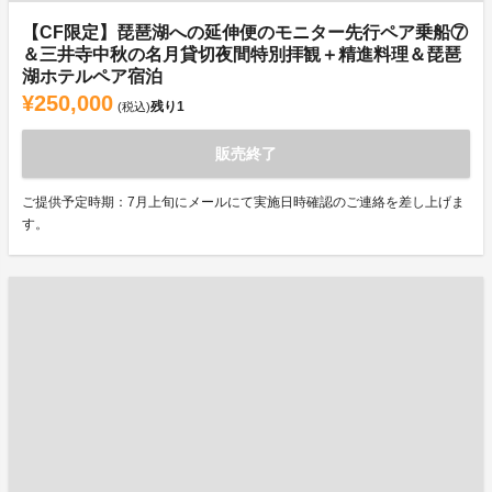
【CF限定】琵琶湖への延伸便のモニター先行ペア乗船⑦
＆三井寺中秋の名月貸切夜間特別拝観＋精進料理＆琵琶
湖ホテルペア宿泊
¥250,000
残り
1
(税込)
販売終了
ご提供予定時期：7月上旬にメールにて実施日時確認のご連絡を差し上げま
す。