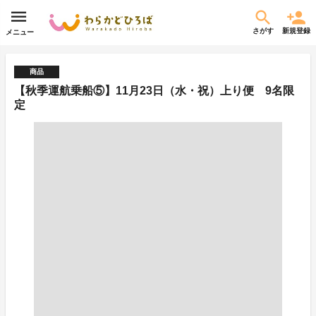
さがす
新規登録
メニュー
商品
【秋季運航乗船⑤】11月23日（水・祝）上り便 9名限
定