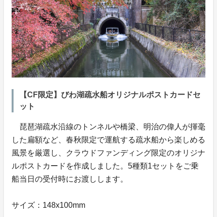
【CF限定】びわ湖疏水船オリジナルポストカードセ
ット
琵琶湖疏水沿線のトンネルや橋梁、明治の偉人が揮毫
した扁額など、春秋限定で運航する疏水船から楽しめる
風景を厳選し、クラウドファンディング限定のオリジナ
ルポストカードを作成しました。5種類1セットをご乗
船当日の受付時にお渡しします。
サイズ：148x100mm