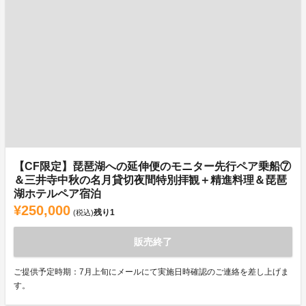
【CF限定】琵琶湖への延伸便のモニター先行ペア乗船⑦
＆三井寺中秋の名月貸切夜間特別拝観＋精進料理＆琵琶
湖ホテルペア宿泊
¥250,000
残り
1
(税込)
販売終了
ご提供予定時期：7月上旬にメールにて実施日時確認のご連絡を差し上げま
す。