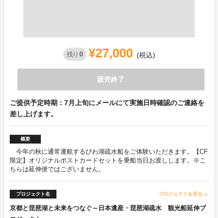
¥27,000
0
残り
(税込)
販売終了
ご提供予定時期：7月上旬にメールにて実施日時確認のご連絡を
差し上げます。
概要
今年の秋に通常運航するびわ湖疏水船をご体験いただきます。【CF
限定】オリジナルポストカードセットを乗船当日お渡しします。※こ
ちらは延伸便ではございません。
プロジェクト名
プロジェクトを見る
arrow_forward
京都と琵琶湖と未来をつなぐ～日本遺産・琵琶湖疏水 観光船延伸プ