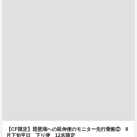
【CF限定】琵琶湖への延伸便のモニター先行乗船② 9
月下旬平日 下り便 12名限定