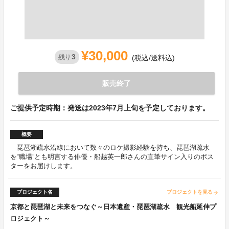
¥30,000
3
残り
(税込/送料込)
販売終了
ご提供予定時期：発送は2023年7月上旬を予定しております。
概要
琵琶湖疏水沿線において数々のロケ撮影経験を持ち、琵琶湖疏水
を“職場”とも明言する俳優・船越英一郎さんの直筆サイン入りのポス
ターをお届けします。
プロジェクト名
プロジェクトを見る
arrow_forward
京都と琵琶湖と未来をつなぐ～日本遺産・琵琶湖疏水 観光船延伸プ
ロジェクト～