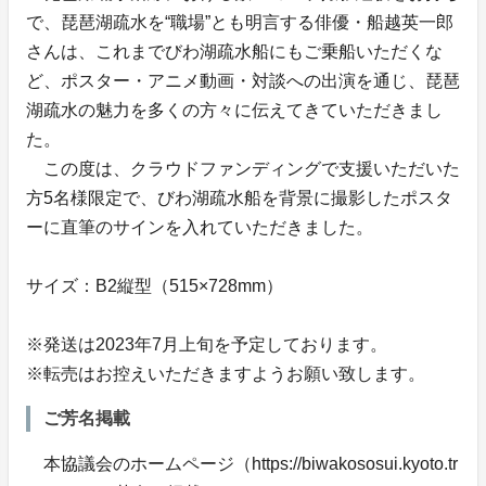
で、琵琶湖疏水を“職場”とも明言する俳優・船越英一郎
さんは、これまでびわ湖疏水船にもご乗船いただくな
ど、ポスター・アニメ動画・対談への出演を通じ、琵琶
湖疏水の魅力を多くの方々に伝えてきていただきまし
た。
この度は、クラウドファンディングで支援いただいた
方5名様限定で、びわ湖疏水船を背景に撮影したポスタ
ーに直筆のサインを入れていただきました。
サイズ：B2縦型（515×728mm）
※発送は2023年7月上旬を予定しております。
※転売はお控えいただきますようお願い致します。
ご芳名掲載
本協議会のホームページ（https://biwakososui.kyoto.tr