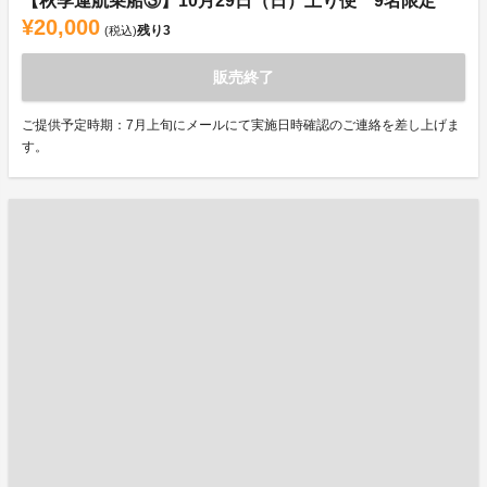
【秋季運航乗船③】10月29日（日）上り便 9名限定
¥20,000
残り
3
(税込)
販売終了
ご提供予定時期：7月上旬にメールにて実施日時確認のご連絡を差し上げま
す。