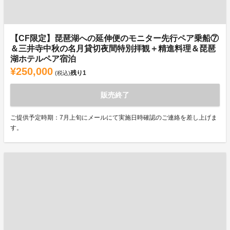
【CF限定】琵琶湖への延伸便のモニター先行ペア乗船⑦
＆三井寺中秋の名月貸切夜間特別拝観＋精進料理＆琵琶
湖ホテルペア宿泊
¥250,000
残り
1
(税込)
販売終了
ご提供予定時期：7月上旬にメールにて実施日時確認のご連絡を差し上げま
す。