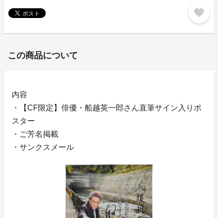
favorite
この商品について
内容
・【CF限定】俳優・船越英一郎さん直筆サイン入りポ
スター
・ご芳名掲載
・サンクスメール