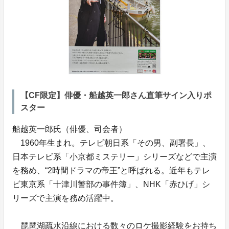
【CF限定】俳優・船越英一郎さん直筆サイン入りポ
スター
船越英一郎氏（俳優、司会者）
1960年生まれ。テレビ朝日系「その男、副署長」、
日本テレビ系「小京都ミステリー」シリーズなどで主演
を務め、“2時間ドラマの帝王”と呼ばれる。近年もテレ
ビ東京系「十津川警部の事件簿」、NHK「赤ひげ」シ
リーズで主演を務め活躍中。
琵琶湖疏水沿線における数々のロケ撮影経験をお持ち