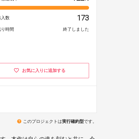
173
購入数
残り時間
終了しました
お気に入りに追加する
help
このプロジェクトは
実行確約型
です。