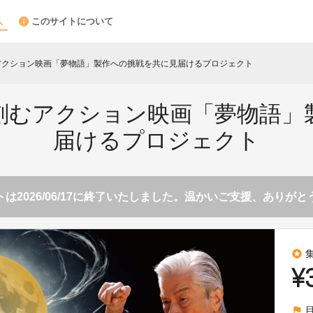
このサイトについて
アクション映画「夢物語」製作への挑戦を共に見届けるプロジェクト
を刻むアクション映画「夢物語」
届けるプロジェクト
は2026/06/17に終了いたしました。温かいご支援、ありが
stars
¥
flag