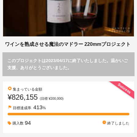
ワインを熟成させる魔法のマドラー 220mmプロジェクト
このプロジェクトは2023/04/17に終了いたしました。温かいご
支援、ありがとうございました。
Success
stars
集まっている金額
¥826,155
(目標 ¥200,000)
413
flag
目標達成率
%
94
watch_later
購入数
終了しました