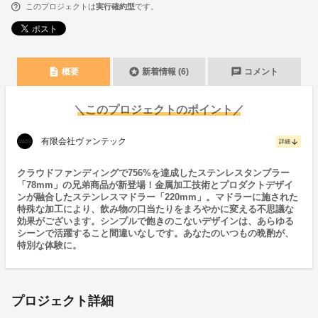
このプロジェクトは
実行確約型
です。
description
stars
chat
概要
新着情報 (6)
コメント
＼このプロジェクトのポイント／
有限会社ヴァンテック
arrow_downward
詳細
クラウドファンディングで756%を達成したステンレスタンブラー
「78mm」の兄弟商品が新登場！金属加工技術とプロダクトデザイ
ンが融合したステンレスマドラー「220mm」。マドラーに施された
特殊な加工により、飲み物の口当たりをまろやかに変える不思議な
効果がございます。シンプルで飽きのこないデザインは、あらゆる
シーンで活躍すること間違いなしです。あなたのいつもの晩酌が、
特別な体験に。
プロジェクト詳細