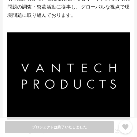
問題の調査・啓蒙活動に従事し、グローバルな視点で環
境問題に取り組んでおります。
favorite
プロジェクトは終了いたしました
生活用品を販売しているVANTECH PRODUCTSは、一