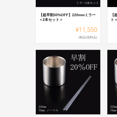
【超早割30%OFF】220mmミラー
【超
＜2本セット＞
ト
¥11,550
(税込/送料込)