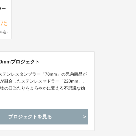
ラー
775
料込)
0mmプロジェクト
ステンレスタンブラー「78mm」の兄弟商品が
が融合したステンレスマドラー「220mm」。
み物の口当たりをまろやかに変える不思議な効
デザインは、あらゆるシーンで活躍すること間
特別な体験に。
プロジェクトを見る