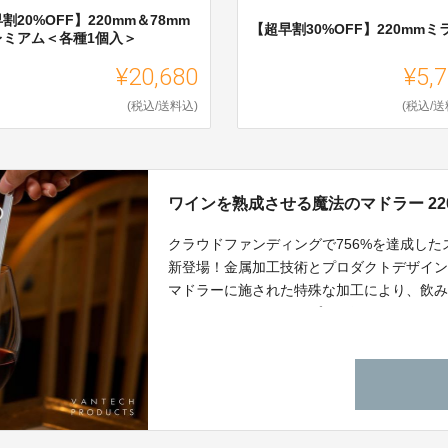
割20%OFF】220mm＆78mm
【超早割30%OFF】220mmミ
レミアム＜各種1個入＞
¥20,680
¥5,
(税込/送料込)
(税込/送
ワインを熟成させる魔法のマドラー 22
クラウドファンディングで756%を達成した
新登場！金属加工技術とプロダクトデザイン
マドラーに施された特殊な加工により、飲
果がございます。シンプルで飽きのこない
違いなしです。あなたのいつもの晩酌が、