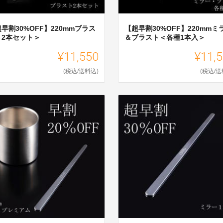
早割30%OFF】220mmブラス
【超早割30%OFF】220mmミ
＜2本セット＞
＆ブラスト＜各種1本入＞
¥11,550
¥11,
(税込/送料込)
(税込/送