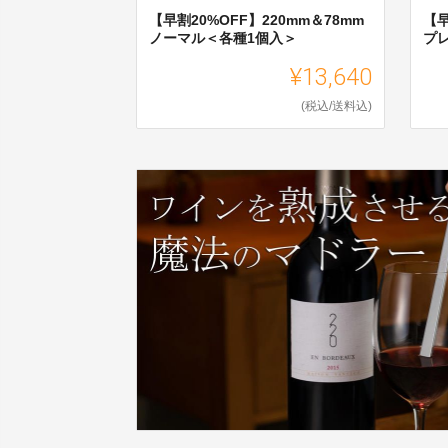
【早割20%OFF】220mm＆78mm
【早
ノーマル＜各種1個入＞
プ
¥13,640
(税込/送料込)