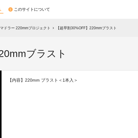
このサイトについて
ドラー 220mmプロジェクト
【超早割30%OFF】220mmブラスト
chevron_right
220mmブラスト
【内容】220mm ブラスト＜1本入＞