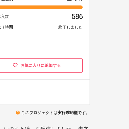
586
購入数
残り時間
終了しました
お気に入りに追加する
help
このプロジェクトは
実行確約型
です。