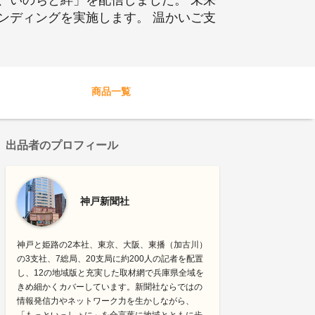
、いのちと絆」を配信しました。 未来
ンディングを実施します。 温かいご支
商品一覧
出品者のプロフィール
神戸新聞社
神戸と姫路の2本社、東京、大阪、東播（加古川）
の3支社、7総局、20支局に約200人の記者を配置
し、12の地域版と充実した取材網で兵庫県全域を
きめ細かくカバーしています。新聞社ならではの
情報発信力やネットワーク力を生かしながら、