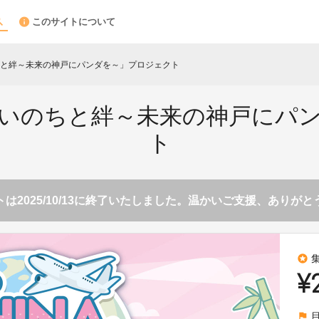
このサイトについて
と絆～未来の神戸にパンダを～」プロジェクト
いのちと絆～未来の神戸にパ
ト
は2025/10/13に終了いたしました。温かいご支援、ありが
stars
¥
flag