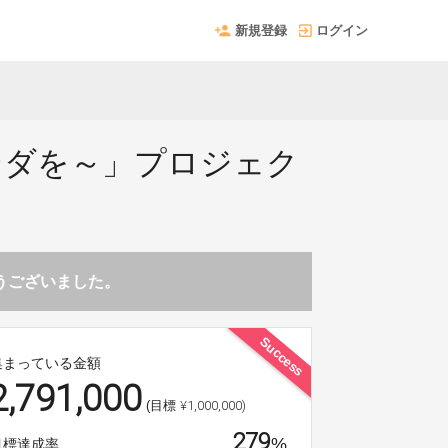
新規登録
ログイン
ンダを～」プロジェク
とうございました。
Success
集まっている金額
2,791,000
¥1,000,000)
(目標
279
%
目標達成率