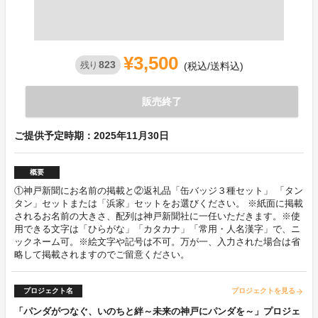
¥3,500
823
残り
(税込/送料込)
販売終了
ご提供予定時期：2025年11月30日
概要
①神戸新聞にお名前の掲載と②返礼品「缶バッジ３種セット」 「タン
タン」セットまたは「浜家」セットをお選びください。 ※紙面に掲載
されるお名前の大きさ、配列は神戸新聞社に一任いただきます。※使
用できる文字は「ひらがな」「カタカナ」「常用・人名漢字」で、ニ
ックネーム可。※絵文字や記号は不可。万が一、入力された場合は省
略して掲載されますのでご留意ください。
プロジェクト名
プロジェクトを見る
arrow_forward
「パンダがつなぐ、いのちと絆～未来の神戸にパンダを～」プロジェ