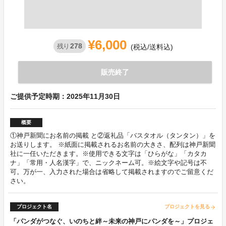
¥6,000
278
残り
(税込/送料込)
販売終了
ご提供予定時期：2025年11月30日
概要
①神戸新聞にお名前の掲載 と②返礼品「バスタオル（タンタン）」を
お送りします。 ※紙面に掲載されるお名前の大きさ、配列は神戸新聞
社に一任いただきます。※使用できる文字は「ひらがな」「カタカ
ナ」「常用・人名漢字」で、ニックネーム可。※絵文字や記号は不
可。万が一、入力された場合は省略して掲載されますのでご留意くだ
さい。
プロジェクト名
プロジェクトを見る
arrow_forward
「パンダがつなぐ、いのちと絆～未来の神戸にパンダを～」プロジェ