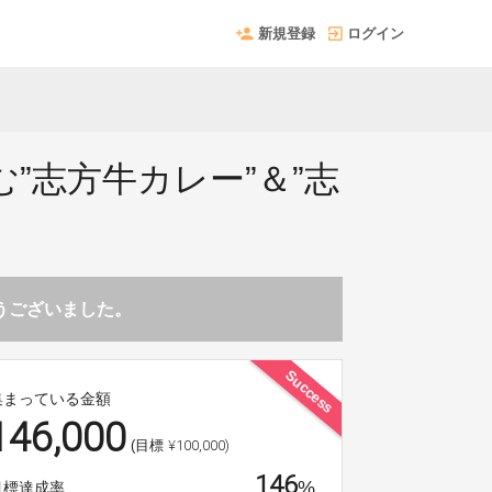
新規登録
ログイン
”志方牛カレー”＆”志
とうございました。
Success
集まっている金額
146,000
¥100,000)
(目標
146
%
目標達成率