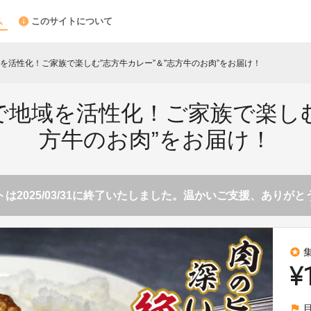
このサイトについて
を活性化！ご家族で楽しむ”志方牛カレー”＆”志方牛のお肉”をお届け！
地域を活性化！ご家族で楽しむ
方牛のお肉”をお届け！
は2025/03/31に終了いたしました。温かいご支援、ありが
stars
¥
flag