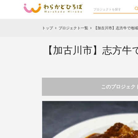
トップ
プロジェクト一覧
【加古川市】志方牛で地域
chevron_right
chevron_right
【加古川市】志方牛で
このプロジェクト