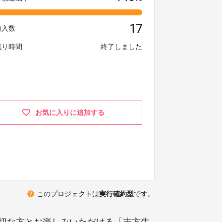
17
購入数
残り時間
終了しました
お気に入りに追加する
help
このプロジェクトは
実行確約型
です。