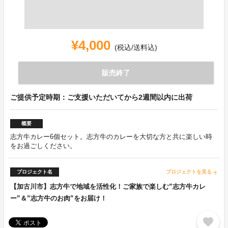
¥4,000
(税込/送料込)
販売終了
ご提供予定時期：ご支援いただいてから2週間以内に出荷
概要
志方牛カレー6個セット。志方牛のカレーを大切な方と共に楽しい時
をお過ごしください。
プロジェクト名
プロジェクトを見る
arrow_forward
【加古川市】志方牛で地域を活性化！ご家族で楽しむ”志方牛カレ
ー”＆”志方牛のお肉”をお届け！
favorite