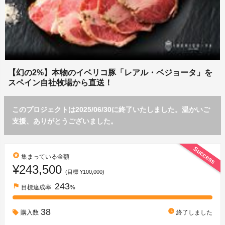
【幻の2%】本物のイベリコ豚「レアル・ベジョータ」を
スペイン自社牧場から直送！
このプロジェクトは2025/06/30に終了いたしました。温かいご
支援、ありがとうございました。
Success
stars
集まっている金額
¥243,500
(目標 ¥100,000)
243
flag
目標達成率
%
38
watch_later
購入数
終了しました