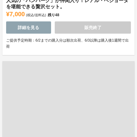
人気の「ハンバーグ」が仲間入り！レアル・ベジョータ
を堪能できる贅沢セット。
¥7,000
残り
48
(税込/送料込)
詳細を見る
販売終了
ご提供予定時期：6/2までの購入分は順次出荷、6/3以降は購入後1週間で出
荷