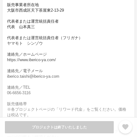
販売事業者所在地
大阪市西成区天下茶屋東2-13-29
代表者または運営統括責任者
代表 山本真三
代表者または運営統括責任者（フリガナ）
ヤマモト シンゾウ
連絡先／ホームページ
https://www.iberico-ya.com/
連絡先／電子メール
iberico.taishi@iberico-ya.com
連絡先／TEL
06-6656-3116
販売価格帯
※各プロジェクトページの「リワード代金」をご覧ください。価格
は税込です。
favorite
商品等の引き渡し時期（日数）・発送方法
プロジェクトは終了いたしました
商品の引渡し時期またはサービスの提供時期は、各プロジェクトペ
ージの記載をご確認ください。