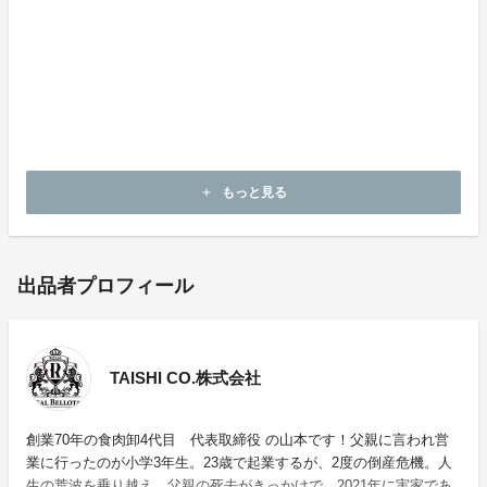
現在大阪に２店舗、東京に１店舗運営。
・イベリコ屋 心斎橋店
・イベリコ屋 北新地店
・イベリコ屋 六本木店
イベリコ豚専門店 イベリコ屋
もっと見る
add
出品者プロフィール
TAISHI CO.株式会社
創業70年の食肉卸4代目 代表取締役 の山本です！父親に言われ営
業に行ったのが小学3年生。23歳で起業するが、2度の倒産危機。人
生の荒波を乗り越え、父親の死去がきっかけで、2021年に実家であ