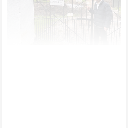
山本 真三
1980年生まれ 大阪出身
実家が食肉卸の会社をやっており、幼少のころから実家
の手伝い。
その後、2003年に独立。1999年にスペインでイベリコ
豚に出会い、父と共にイベリコ豚の輸入に携わる。5年
の月日を経てイベリコ豚の輸入をできるようになり、販
売を開始。知名度がなく、売れなかったことからイベリ
コ豚の専門店を大阪心斎橋でお店を開店。