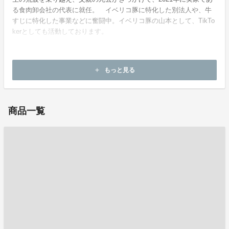
る食肉卸会社の代表に就任。 イベリコ豚に特化した別法人や、牛
すじに特化した事業などに奮闘中。イベリコ豚の山本として、TikTo
kerとしても活動しております。
もっと見る
add
ホームページ：
https://www.iberico-ya.com/
商品一覧