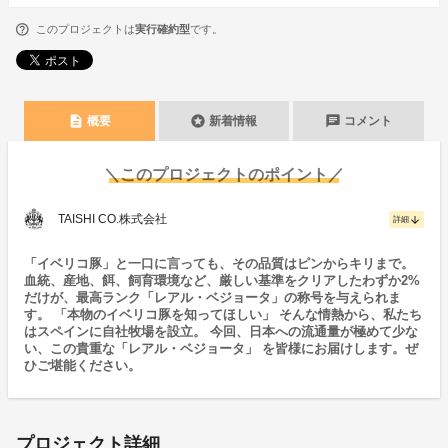
このプロジェクトは
実行確約型
です。
description
stars
chat
概要
新着情報
コメント
＼このプロジェクトのポイント／
TAISHI CO.株式会社
arrow_downward
詳細
「イベリコ豚」と一口に言っても、その品質はピンからキリまで。
血統、産地、餌、飼育環境など、厳しい基準をクリアしたわずか2%
だけが、最高ランク「レアル・ベジョータ」の称号を与えられま
す。 「本物のイベリコ豚を知ってほしい」 そんな情熱から、私たち
はスペインに自社牧場を設立。 今回、日本への流通量が極めて少な
い、この貴重な「レアル・ベジョータ」 を皆様にお届けします。ぜ
ひご堪能ください。
プロジェクト詳細