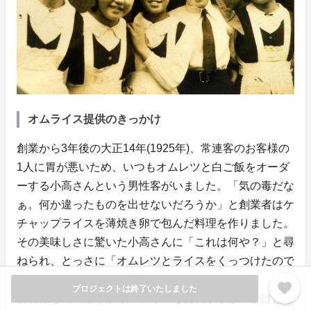
オムライス提供のきっかけ
創業から3年後の大正14年(1925年)、常連客のお客様の
1人に胃が悪いため、いつもオムレツと白ご飯をオーダ
ーする小高さんという男性客がいました。「気の毒だな
ぁ。何か違ったものを出せないだろうか」と創業者はケ
チャップライスを薄焼き卵で包んだ料理を作りました。
その美味しさに驚いた小高さんに「これは何や？」と尋
ねられ、とっさに「オムレツとライスをくっつけたので
オムライスでんな」と答えました。
favorite
プロジェクトは終了いたしました
お客様を気遣う心がオムライスを提供するきっかけとな