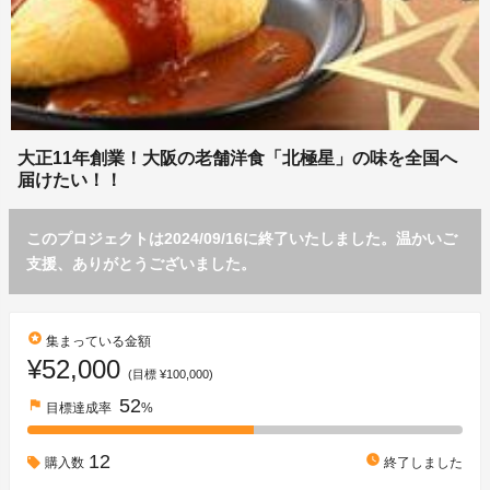
大正11年創業！大阪の老舗洋食「北極星」の味を全国へ
届けたい！！
このプロジェクトは2024/09/16に終了いたしました。温かいご
支援、ありがとうございました。
stars
集まっている金額
¥52,000
(目標 ¥100,000)
52
flag
目標達成率
%
12
watch_later
購入数
終了しました