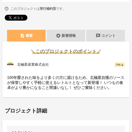
このプロジェクトは
実行確約型
です。
description
stars
chat
概要
新着情報
コメント
＼このプロジェクトのポイント／
北極星産業株式会社
arrow_downward
詳細
100年愛された味をより多くの方に届けるため、北極星自慢のソース
が保管しやすく手軽に使えるレトルトとなって新登場！ いつもの食
卓がより豊かになること間違いなし！ ぜひご賞味ください。
プロジェクト詳細