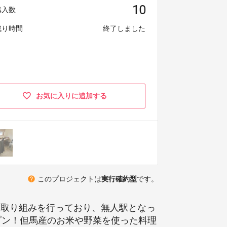
10
購入数
残り時間
終了しました
お気に入りに追加する
help
このプロジェクトは
実行確約型
です。
た取り組みを行っており、無人駅となっ
をオープン！但馬産のお米や野菜を使った料理