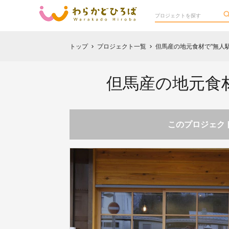
トップ
プロジェクト一覧
但馬産の地元食材で"無人
chevron_right
chevron_right
但馬産の地元食
このプロジェクト