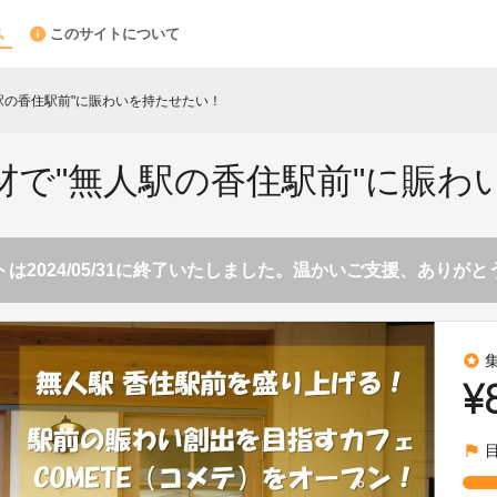
このサイトについて
駅の香住駅前"に賑わいを持たせたい！
材で"無人駅の香住駅前"に賑わ
は2024/05/31に終了いたしました。温かいご支援、ありが
stars
¥
flag