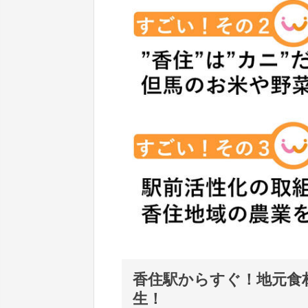
香住駅からすぐ！地元食
生！