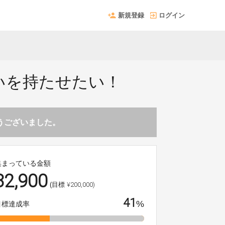
新規登録
ログイン
いを持たせたい！
とうございました。
集まっている金額
82,900
¥200,000)
(目標
41
%
目標達成率