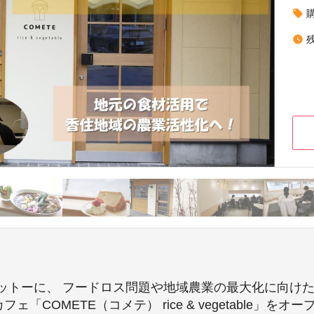
local_offer
watch_later
ットーに、 フードロス問題や地域農業の最大化に向け
「COMETE（コメテ） rice & vegetable」