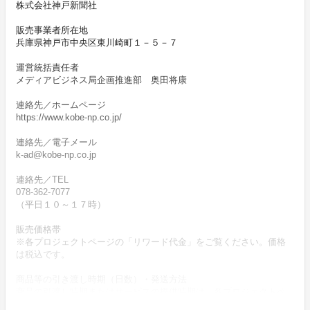
株式会社神戸新聞社
販売事業者所在地
兵庫県神戸市中央区東川崎町１－５－７
運営統括責任者
メディアビジネス局企画推進部 奥田将康
連絡先／ホームページ
https://www.kobe-np.co.jp/
連絡先／電子メール
k-ad@kobe-np.co.jp
連絡先／TEL
078-362-7077
（平日１０～１７時）
販売価格帯
※各プロジェクトページの「リワード代金」をご覧ください。価格
は税込です。
商品等の引き渡し時期（日数）・発送方法
商品の引渡し時期またはサービスの提供時期は、各プロジェクトペ
ージの記載をご確認ください。