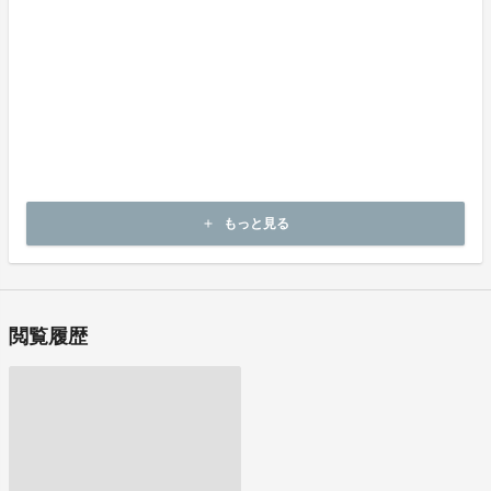
代金の支払時期および方法
《決済手段》
クレジットカード
コンビニ決済
《支払時期》
本プロジェクトは実行確約型です。
商品購入時に決済が行われます。
商品代金以外に必要な費用 ／送料、消費税等
もっと見る
add
送料無料 (商品代金に含む)
閲覧履歴