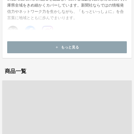
庫県全域をきめ細かくカバーしています。新聞社ならではの情報発
信力やネットワーク力を生かしながら、「もっといっしょに」を合
言葉に地域とともに歩んでまいります。
ホームページ：
https://www.kobe-np.co.jp/
もっと見る
add
お問い合わせ：
okuda-ms@kobe-np.co.jp
商品一覧