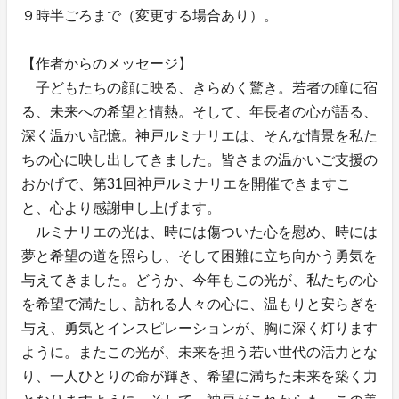
９時半ごろまで（変更する場合あり）。
【作者からのメッセージ】
子どもたちの顔に映る、きらめく驚き。若者の瞳に宿
る、未来への希望と情熱。そして、年長者の心が語る、
深く温かい記憶。神戸ルミナリエは、そんな情景を私た
ちの心に映し出してきました。皆さまの温かいご支援の
おかげで、第31回神戸ルミナリエを開催できますこ
と、心より感謝申し上げます。
ルミナリエの光は、時には傷ついた心を慰め、時には
夢と希望の道を照らし、そして困難に立ち向かう勇気を
与えてきました。どうか、今年もこの光が、私たちの心
を希望で満たし、訪れる人々の心に、温もりと安らぎを
与え、勇気とインスピレーションが、胸に深く灯ります
ように。またこの光が、未来を担う若い世代の活力とな
り、一人ひとりの命が輝き、希望に満ちた未来を築く力