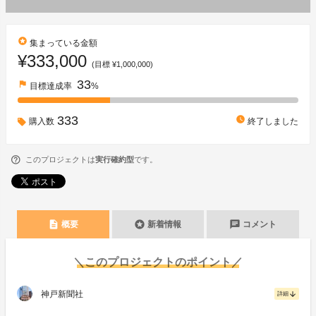
stars
集まっている金額
¥333,000
(目標 ¥1,000,000)
33
flag
目標達成率
%
333
watch_later
購入数
終了しました
このプロジェクトは
実行確約型
です。
description
stars
chat
概要
新着情報
コメント
＼このプロジェクトのポイント／
神戸新聞社
arrow_downward
詳細