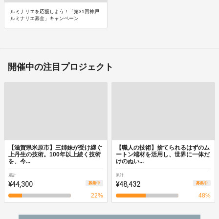
ルミナリエを応援しよう！「第31回神戸
ルミナリエ募金」キャンペーン
開催中の注目プロジェクト
【滋賀県米原市】三姉妹が受け継ぐ
【職人の技術】捨てられるはずのム
上丹生の技術。100年以上続く技術
ートン端材を活用し、世界に一体だ
を、今...
けのぬい...
累計
累計
¥44,300
¥48,432
募集中
募集中
22
%
48
%