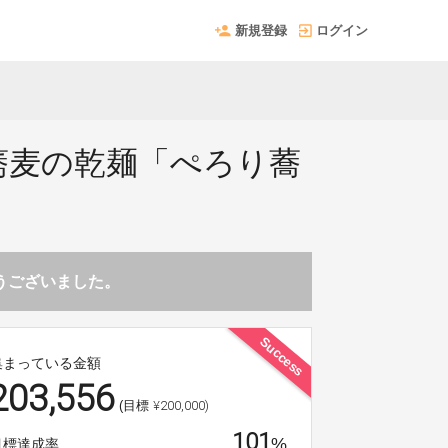
新規登録
ログイン
蕎麦の乾麺「ぺろり蕎
とうございました。
Success
集まっている金額
203,556
¥200,000)
(目標
101
%
目標達成率