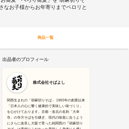
たお蕎麦「ぺろり蕎麦」を“胡麻切りそ
小さなお子様からお年寄りまでペロリと
商品一覧
出品者のプロフィール
株式会社そばよし
関西生まれの「胡麻切りそば」 1965年の創業以来
「日本人の心に響く健康的で美味しい味づくり」
を心がけております。京都・洛北の名刹「大幸
寺」の寺方そばを引継ぎ、現代の味覚に合うよう
にさらに改良し大阪で育った純関西の『胡麻切り