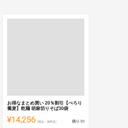
お得なまとめ買い 20％割引【ぺろり
蕎麦】乾麺 胡麻切りそば30袋
¥14,256
残り
30
(税込・送料込)