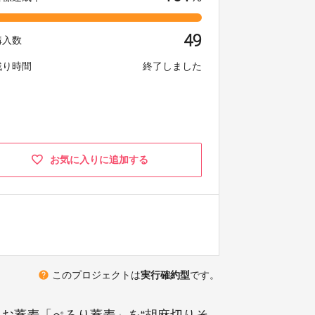
49
購入数
残り時間
終了しました
お気に入りに追加する
help
このプロジェクトは
実行確約型
です。