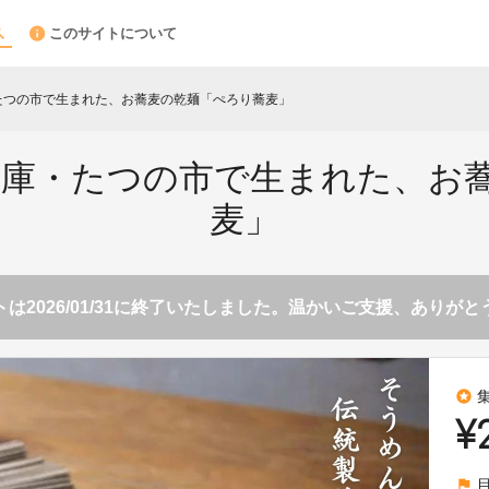
このサイトについて
たつの市で生まれた、お蕎麦の乾麺「ぺろり蕎麦」
兵庫・たつの市で生まれた、お
麦」
は2026/01/31に終了いたしました。温かいご支援、ありが
stars
¥
flag