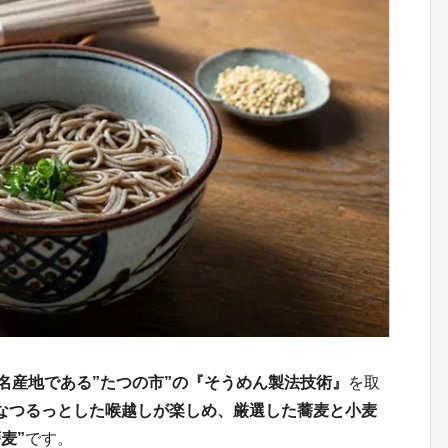
の名産地である”たつの市”の『そうめん製法技術』
を取
なつるっとした喉越しが楽しめ、厳選した蕎麦と小麦
麦”
です。