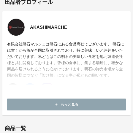
出品者プロフィール
AKASHIMARCHE
有限会社明石マルシェは明石にある食品商社でございます。 明石に
は古くから魚が全国に取引されており、特に美味しいと評判をいた
だいております。私どもはこの明石の美味しい食材を地元製造会社
様と共に開発しております。皆様の食卓に、集まる場所に、確かな
商品を届けられるように心がけております。明石の卸売市場から全
国の皆様につなぐ「架け橋」になる事が私どもの願いです。
ホームページ：
https://akashimarche.co.jp/
もっと見る
add
お問い合わせ：
k-takano@akashimarche.co.jp
商品一覧