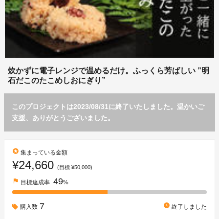
炊かずに電子レンジで温めるだけ。ふっくら芳ばしい ”明
石だこのたこめしおにぎり”
このプロジェクトは2023/08/31に終了いたしました。温かいご
支援、ありがとうございました。
stars
集まっている金額
¥24,660
(目標 ¥50,000)
49
flag
目標達成率
%
7
watch_later
購入数
終了しました