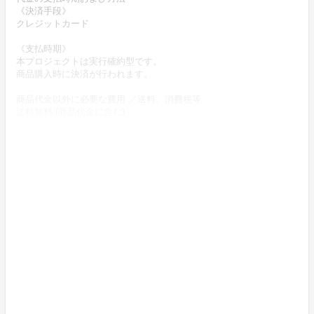
《決済手段》
クレジットカード
《支払時期》
本プロジェクトは実行確約型です。
商品購入時に決済が行われます。
商品代金以外に必要な費用 ／送料、消費税等
送料無料 (商品代金に含む)
返品の取扱条件／返品期限、返品時の送料負担または解約や退会条
件
《返品の取扱い条件》
輸送による商品の破損および発送ミスがあった場合のみ返品可。
商品到着後14日以内に出品者連絡先に記載のメールアドレスにご連
絡いただいた後、
出品者から連絡のある返送先へ送料出品者負担でご返送下さい。
上記返品条件に該当しないお客様都合のキャンセルはお受けしてお
りません。
《不良品の取扱条件》
商品受取時に必ず商品の確認をお願いいたします。
商品には万全を期しておりますが、万が一下記理由による不良品の
場合は、