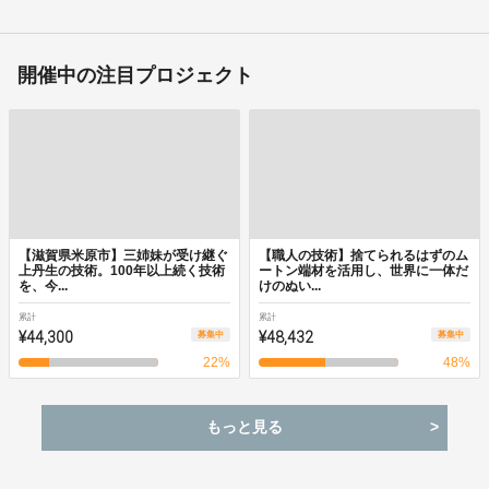
開催中の注目プロジェクト
【滋賀県米原市】三姉妹が受け継ぐ
【職人の技術】捨てられるはずのム
上丹生の技術。100年以上続く技術
ートン端材を活用し、世界に一体だ
を、今...
けのぬい...
累計
累計
¥44,300
¥48,432
募集中
募集中
22
%
48
%
もっと見る