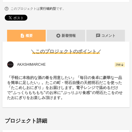
このプロジェクトは
実行確約型
です。
description
stars
chat
概要
新着情報
コメント
＼このプロジェクトのポイント／
AKASHIMARCHE
arrow_downward
詳細
「手軽に本格的な酒の肴を用意したい」「毎日の食卓に豪華な一品
を簡単に足したい」。たこの町・明石自慢の天然明石だこを使った
「たこめしおにぎり」をお届けします。電子レンジで温めるだけ
で”ふっくらもちもち”のお米に”ぷっりぷり食感”の明石たこをのせ
たおにぎりをお楽しみ頂けます。
プロジェクト詳細