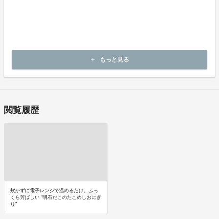
商品到着後14日以内に、出品者連絡先に記載のメールアドレスにご
連絡いただいた後、
出品者から新しい商品の発送や返金、不良品の返品の要否などにつ
いてお客さま宛にご連絡致します。
・申し込まれた商品と異なる商品が届いた場合
もっと見る
add
・商品が汚れている、または破損している場合
閲覧履歴
炊かずに電子レンジで温めるだけ。ふっ
くら芳ばしい ”明石だこのたこめしおにぎ
り”