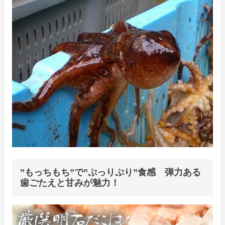
”もっちもち”で”ぷっりぷり”食感 弾力ある
歯ごたえと甘みが魅力！