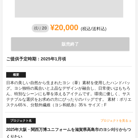
¥20,000
20
残り
(税込/送料込)
販売終了
ご提供予定時期：2025年1月頃
概要
日本の美しい自然から生まれたヨシ（葦）素材を使用したハンドバッ
グ。ヨシ独特の風合いと上品なデザインが融合し、日常使いはもちろ
ん、特別なシーンにも華を添えるアイテムです。環境に優しく、サス
テナブルな選択をお求めの方にぴったりのバッグです。 素材：ポリエ
ステル65％、分類外繊維（ヨシ和紙糸）35％ サイズ：F
プロジェクト名
プロジェクトを見る
arrow_forward
2025年大阪・関西万博ユニフォームを滋賀県高島市のヨシ刈りからつ
くりたい