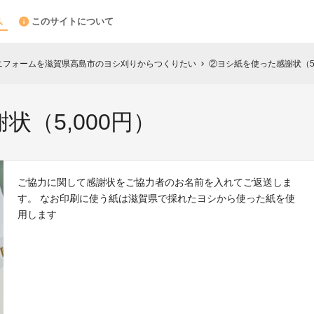
このサイトについて
ユニフォームを滋賀県高島市のヨシ刈りからつくりたい
②ヨシ紙を使った感謝状（5,
chevron_right
（5,000円）
ご協力に関して感謝状をご協力者のお名前を入れてご返送しま
す。 なお印刷に使う紙は滋賀県で採れたヨシから使った紙を使
用します