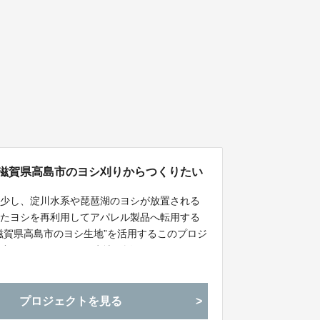
を滋賀県高島市のヨシ刈りからつくりたい
減少し、淀川水系や琵琶湖のヨシが放置される
したヨシを再利用してアパレル製品へ転用する
滋賀県高島市のヨシ生地”を活用するこのプロジ
の一部のユニフォームの生地に採用されます！ヨ
な生地を用いたユニフォームを2025年大阪・
滋賀県の地域活動に貢献して参ります。
プロジェクトを見る