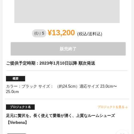
¥13,200
5
残り
(税込/送料込)
販売終了
ご提供予定時期：2023年1月10日以降 順次発送
概要
カラー：ブラック サイズ： （約24.5cm）適応サイズ 23.0cm〜
25.0cm
プロジェクト名
プロジェクトを見る
arrow_forward
足元に贅沢を。長く使えて愛着が湧く、上質なルームシューズ
【Verbena】