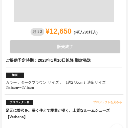
¥12,650
3
残り
(税込/送料込)
販売終了
ご提供予定時期：2023年1月10日以降 順次発送
概要
カラー：ダークブラウン サイズ： （約27.0cm）適応サイズ
25.5cm〜27.5cm
プロジェクト名
プロジェクトを見る
arrow_forward
足元に贅沢を。長く使えて愛着が湧く、上質なルームシューズ
【Verbena】