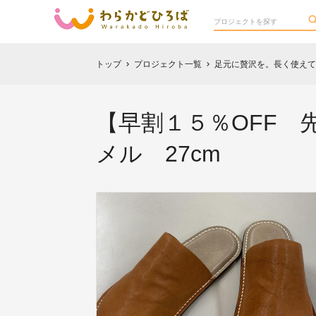
トップ
プロジェクト一覧
足元に贅沢を。長く使えて愛
chevron_right
chevron_right
【早割１５％OFF 先
メル 27cm