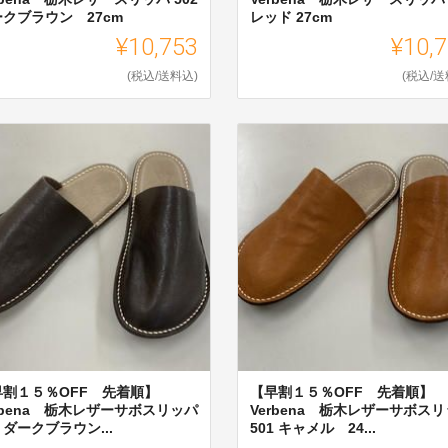
クブラウン 27cm
レッド 27cm
¥10,753
¥10,
(税込/送料込)
(税込/送
早割１５％OFF 先着順】
【早割１５％OFF 先着順】
rbena 栃木レザーサボスリッパ
Verbena 栃木レザーサボス
1 ダークブラウン...
501 キャメル 24...