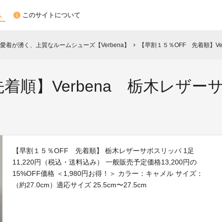
このサイトについて
着が湧く、上質なルームシューズ【Verbena】
【早割１５％OFF 先着順】Ver
chevron_right
着順】Verbena 栃木レザーサ
【早割１５％OFF 先着順】 栃木レザーサボスリッパ 1足
11,220円（税込・送料込み） 一般販売予定価格13,200円の
15%OFF価格 ＜1,980円お得！＞ カラー：キャメル サイズ：
（約27.0cm）適応サイズ 25.5cm〜27.5cm