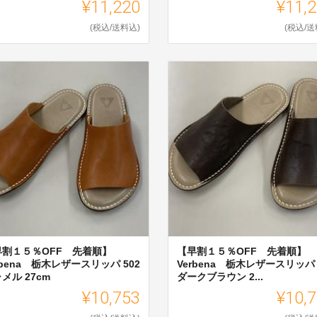
¥11,220
¥11,
(税込/送料込)
(税込/送
早割１５％OFF 先着順】
【早割１５％OFF 先着順】
rbena 栃木レザースリッパ 502
Verbena 栃木レザースリッパ 
メル 27cm
ダークブラウン 2...
¥10,753
¥10,