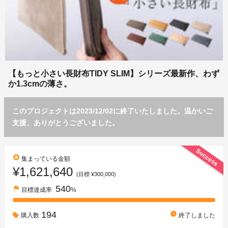
【もっと小さい長財布TIDY SLIM】シリーズ最新作、わず
か1.3cmの薄さ。
このプロジェクトは2023/12/02に終了いたしました。温かいご
支援、ありがとうございました。
Success
stars
集まっている金額
¥1,621,640
(目標 ¥300,000)
540
flag
目標達成率
%
194
watch_later
購入数
終了しました