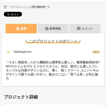
このプロジェクトは
実行確約型
です。
description
stars
chat
概要
新着情報
コメント
＼このプロジェクトのポイント／
Hallelujah Inc.
arrow_downward
詳細
「小さい長財布」だから機能性も携帯性も新しい。整理整頓革財布T
IDYのスリムモデル ビジネススタイル、休日、旅行にも適したフレ
キシブルな内装デザインなのに、薄く、軽くスマート ユニバーサル
デザインで誰でも使いやすい。飽きのこない「育てる革」が生む魅
力
プロジェクト詳細