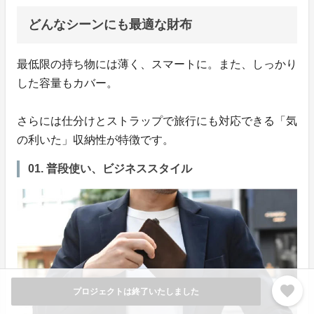
どんなシーンにも最適な財布
最低限の持ち物には薄く、スマートに。また、しっかり
した容量もカバー。
さらには仕分けとストラップで旅行にも対応できる「気
の利いた」収納性が特徴です。
01. 普段使い、ビジネススタイル
favorite
プロジェクトは終了いたしました