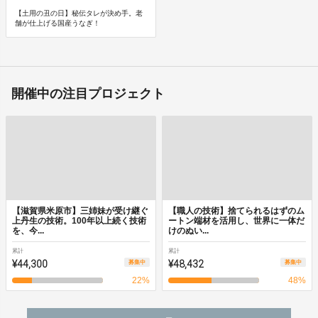
【土用の丑の日】秘伝タレが決め手。老
舗が仕上げる国産うなぎ！
開催中の注目プロジェクト
【滋賀県米原市】三姉妹が受け継ぐ
【職人の技術】捨てられるはずのム
上丹生の技術。100年以上続く技術
ートン端材を活用し、世界に一体だ
を、今...
けのぬい...
累計
累計
¥44,300
¥48,432
募集中
募集中
22
%
48
%