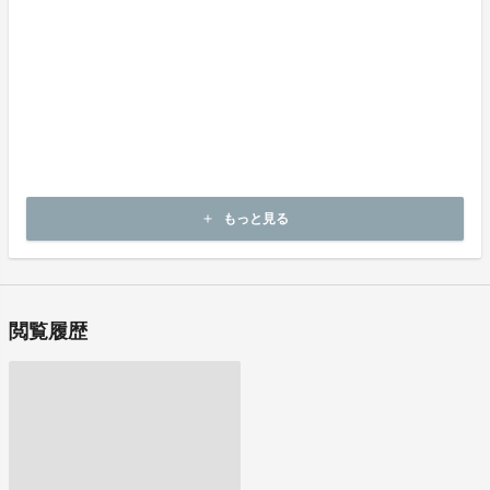
《不良品の取扱条件》
商品受取時に必ず商品の確認をお願いいたします。
商品には万全を期しておりますが、万が一下記理由による不良品の
場合は、
商品到着後14日以内に、出品者連絡先に記載のメールアドレスにご
連絡いただいた後、
出品者から新しい商品の発送や返金、不良品の返品の要否などにつ
いてお客さま宛にご連絡致します。
・申し込まれた商品と異なる商品が届いた場合
もっと見る
add
・商品が汚れている、または破損している場合
閲覧履歴