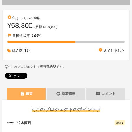
stars
集まっている金額
¥58,800
(目標 ¥100,000)
58
flag
目標達成率
%
10
watch_later
購入数
終了しました
このプロジェクトは
実行確約型
です。
description
stars
chat
概要
新着情報
コメント
＼このプロジェクトのポイント／
松水商店
arrow_downward
詳細