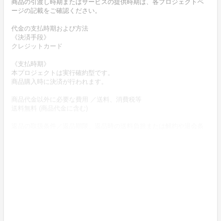
商品の引渡し時期またはサービスの提供時期は、各プロジェクトペ
ージの記載をご確認ください。
代金の支払時期および方法
《決済手段》
クレジットカード
《支払時期》
本プロジェクトは実行確約型です。
商品購入時に決済が行われます。
商品代金以外に必要な費用 ／送料、消費税等
送料無料 (商品代金に含む)
返品の取扱条件／返品期限、返品時の送料負担または解約や退会条
件
《返品の取扱い条件》
輸送による商品の破損および発送ミスがあった場合のみ返品可。
商品到着後14日以内に出品者連絡先に記載のメールアドレスにご連
絡いただいた後、
出品者から連絡のある返送先へ送料出品者負担でご返送下さい。
上記返品条件に該当しないお客様都合のキャンセルはお受けしてお
りません。