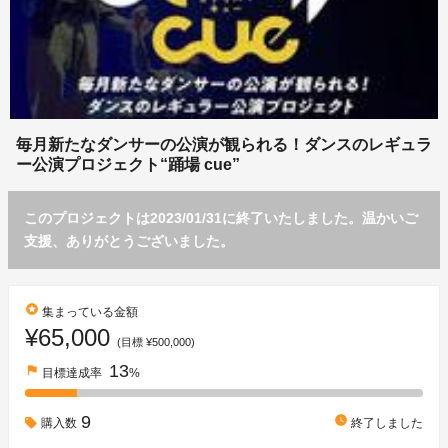
毎月新たなダンサーの公演が観られる！ダンスのレギュラ
ー公演プロジェクト“踊場 cue”
このプロジェクトは2023/01/31に終了いたしました。温かいご
支援、ありがとうございました。
stars
集まっている金額
¥65,000
(目標 ¥500,000)
13
flag
目標達成率
%
9
watch_later
購入数
終了しました