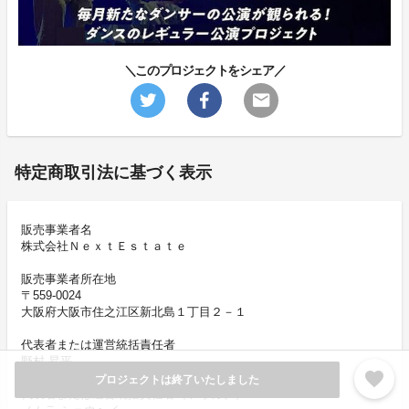
＼このプロジェクトをシェア／
特定商取引法に基づく表示
販売事業者名
株式会社ＮｅｘｔＥｓｔａｔｅ
販売事業者所在地
〒559-0024
大阪府大阪市住之江区新北島１丁目２－１
代表者または運営統括責任者
野村 昇平
favorite
プロジェクトは終了いたしました
代表者または運営統括責任者（フリガナ）