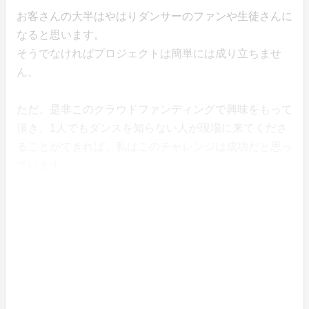
お客さんの大半はやはりダンサーのファンや生徒さんに
なると思います。
そうでなければプロジェクトは簡単には成り立ちませ
ん。
ただ、是非このクラウドファンディングで興味をもって
頂き、1人でもダンスを知らない人が現場に来てくださ
ることができれば、私はこのチャレンジは成功だと思っ
ています。
よければ多種多様なダンスの世界があなたを待っていま
す。
一度現場で生のダンスをご堪能してみてください！！