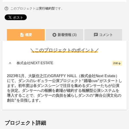
このプロジェクトは
実行確約型
です。
description
stars
chat
概要
新着情報 (3)
コメント
＼このプロジェクトのポイント／
株式会社NEXT ESTATE
arrow_downward
詳細
2023年1月、大阪住之江のGRAFFY HALL（株式会社Next Estate）
にて、ダンスのレギュラー公演プロジェクト“踊場cue”がスタートし
ます。初年度は各ダンスシーンで注目を集めるダンサーたちが公演
を決定。ダンサーへの報酬を劇場が確約する報酬型公演システムを
導入することで、ダンサーの負担を減らしダンスの“舞台公演文化の
創出”を目指します。
プロジェクト詳細