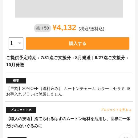
¥4,132
50
残り
(税込/送料込)
購入する
ご提供予定時期：7/31迄ご支援分：8月発送｜9/27迄ご支援分：
10月発送
概要
【早割】20％OFF（送料込み） ムートンチャーム カラー：セサミ ※
お手入れブラシは付属しません
プロジェクト名
プロジェクトを見る
arrow_forward
【職人の技術】捨てられるはずのムートン端材を活用し、世界に一体
だけのぬいぐるみに