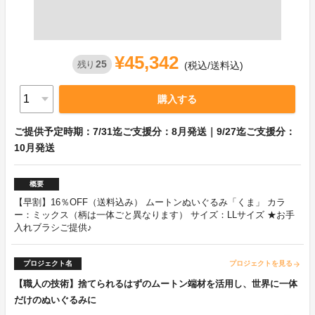
¥45,342
25
残り
(税込/送料込)
購入する
ご提供予定時期：7/31迄ご支援分：8月発送｜9/27迄ご支援分：
10月発送
概要
【早割】16％OFF（送料込み） ムートンぬいぐるみ「くま」 カラ
ー：ミックス（柄は一体ごと異なります） サイズ：LLサイズ ★お手
入れブラシご提供♪
プロジェクト名
プロジェクトを見る
arrow_forward
【職人の技術】捨てられるはずのムートン端材を活用し、世界に一体
だけのぬいぐるみに