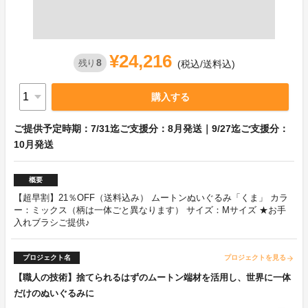
¥24,216
8
残り
(税込/送料込)
購入する
ご提供予定時期：7/31迄ご支援分：8月発送｜9/27迄ご支援分：
10月発送
概要
【超早割】21％OFF（送料込み） ムートンぬいぐるみ「くま」 カラ
ー：ミックス（柄は一体ごと異なります） サイズ：Mサイズ ★お手
入れブラシご提供♪
プロジェクト名
プロジェクトを見る
arrow_forward
【職人の技術】捨てられるはずのムートン端材を活用し、世界に一体
だけのぬいぐるみに