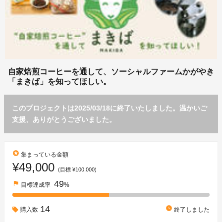
自家焙煎コーヒーを通して、ソーシャルファームかがやき
「まきば」を知ってほしい。
このプロジェクトは2025/03/18に終了いたしました。温かいご
支援、ありがとうございました。
stars
集まっている金額
¥49,000
(目標 ¥100,000)
49
flag
目標達成率
%
14
watch_later
購入数
終了しました