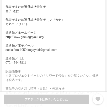
代表者または運営統括責任者
金子 道仁
代表者または運営統括責任者（フリガナ）
カネコ ミチヒト
連絡先／ホームページ
http://www.gsckagayaki.org/
連絡先／電子メール
socialfirm.1059.kagayaki@gmail.com
連絡先／TEL
072－744-6811
販売価格帯
※各プロジェクトページの「リワード代金」をご覧ください。価格
は税込です。
商品等の引き渡し時期（日数）・発送方法
商品の引渡し時期またはサービスの提供時期は、各プロジェクトペ
ージの記載をご確認ください。
favorite
プロジェクトは終了いたしました
代金の支払時期および方法