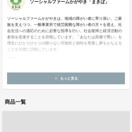
ソーシャルファームかがやき「まきば」
ソーシャルファームかがやきは、地域の障がい者に寄り添い、ご家
族を支えつつ、一般事業所で就労困難な障がい者の方々を迎え、社
会生活への適応のために必要な指導を行い、社会復帰と経済活動の
参加を促進することを目指しています。「あなたは高価で尊い」を
理念にひとりひとりの限りない可能性と個性を尊重し夢をかなえる
ことを目標に活動しています。
ホームページ：
http://www.gsckagayaki.org/
もっと見る
add
お問い合わせ：
socialfirm.1059.kagayaki@gmail.com
商品一覧