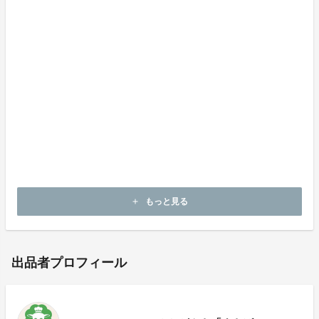
添い、ご家族を支えつつ、一般事業所で就労困難な障が
い者の方々を迎え、社会生活への適応のために必要な指
導を行い、社会復帰と経済活動の参加を促進することを
目指しています。「あなたは高価で尊い」を理念にひと
りひとりの限りない可能性と個性を尊重し夢をかなえる
ことを目標に活動しています。
今回のクラウドファンディングを通して、1人でも多く
の方に ソーシャルファームかがやき カフェ『まきば』
を知ってもらい、利用したいと思ってもらえれば幸いで
す！
もっと見る
add
出品者プロフィール