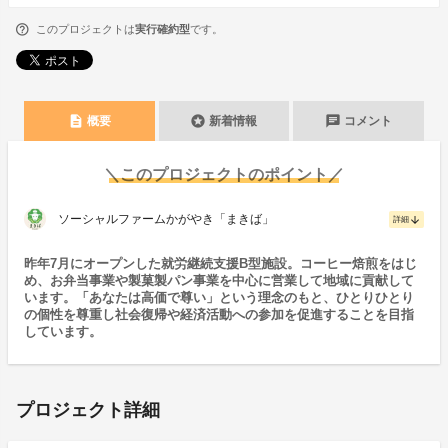
このプロジェクトは
実行確約型
です。
description
stars
chat
概要
新着情報
コメント
＼このプロジェクトのポイント／
ソーシャルファームかがやき「まきば」
arrow_downward
詳細
昨年7月にオープンした就労継続支援B型施設。コーヒー焙煎をはじ
め、お弁当事業や製菓製パン事業を中心に営業して地域に貢献して
います。「あなたは高価で尊い」という理念のもと、ひとりひとり
の個性を尊重し社会復帰や経済活動への参加を促進することを目指
しています。
プロジェクト詳細