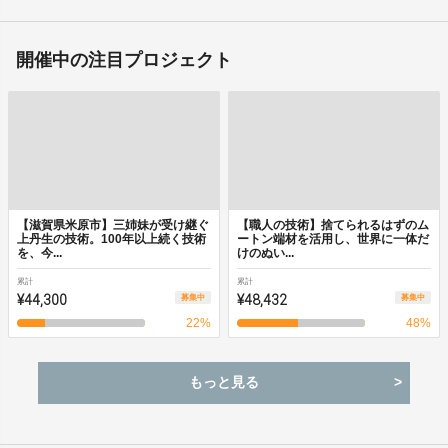
開催中の注目プロジェクト
【滋賀県米原市】三姉妹が受け継ぐ
【職人の技術】捨てられるはずのム
上丹生の技術。100年以上続く技術
ートン端材を活用し、世界に一体だ
を、今...
けのぬい...
累計
累計
¥44,300
¥48,432
募集中
募集中
22
%
48
%
もっと見る