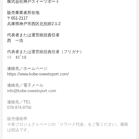
株式会社神戸スイーツポート
販売事業者所在地
〒651-2117
兵庫県神戸市西区北別府2-1-2
代表者または運営統括責任者
西 一浩
代表者または運営統括責任者（フリガナ）
ﾆｼ ｶｽﾞﾋﾛ
連絡先／ホームページ
https://www.kobe-sweetsport.com/
連絡先／電子メール
info@kobe-sweetsport.com
連絡先／TEL
078-974-9756
販売価格帯
※各プロジェクトページの「リワード代金」をご覧ください。価格
は税込です。