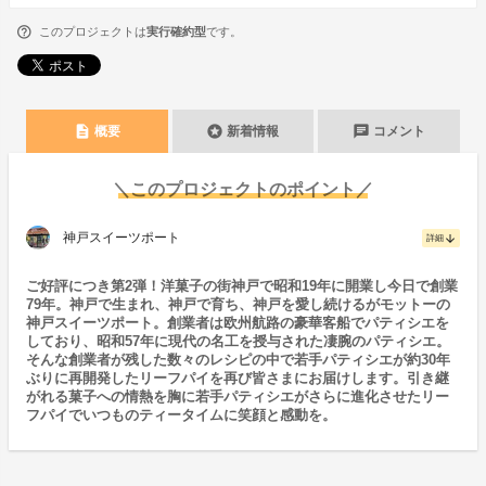
このプロジェクトは
実行確約型
です。
description
stars
chat
概要
新着情報
コメント
＼このプロジェクトのポイント／
神戸スイーツポート
arrow_downward
詳細
ご好評につき第2弾！洋菓子の街神戸で昭和19年に開業し今日で創業
79年。神戸で生まれ、神戸で育ち、神戸を愛し続けるがモットーの
神戸スイーツポート。創業者は欧州航路の豪華客船でパティシエを
しており、昭和57年に現代の名工を授与された凄腕のパティシエ。
そんな創業者が残した数々のレシピの中で若手パティシエが約30年
ぶりに再開発したリーフパイを再び皆さまにお届けします。引き継
がれる菓子への情熱を胸に若手パティシエがさらに進化させたリー
フパイでいつものティータイムに笑顔と感動を。