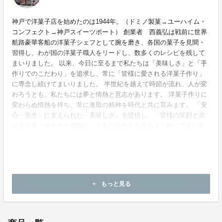
神戸で洋菓子店を始めたのは1944年。（ドミノ製菓→ユーハイム・
コンフェクト→神戸スイーツポート） 創業者 西義弘は戦前に世界
航路豪華客船の洋菓子シェフとして腕を磨き、各国の菓子を見聞・
習得し、わが国の洋菓子職人をリードし、数多くのレシピを残して
まいりました。 以来、今日に至るまで私たちは「美味しさ」と「手
作りでのこだわり」を追求し、常に「皆様に愛される洋菓子作り」
に専念し続けてまいりました。 半世紀を越えて時節が流れ、人が変
わろうとも、私たちには夢と情熱と意志があります。 洋菓子作りに
変わらぬ情熱を持ち、常に進取の精神を時代と共に育みます。 「安
心・安全」に支えられた「美味しさ」を提供し、「皆様の笑顔と共
により多くの方々と感動を」ともに分かち合えるよう励んでまいり
ます。 代表取締
役 西 一浩
もっと見る
add
ホームページ：
https://www.kobe-sweetsport.com/company/