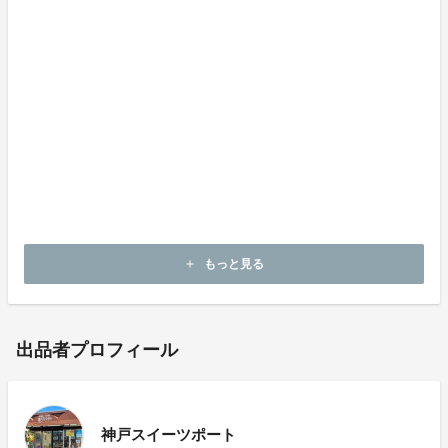
これが、私たちがクラウドファンディングに挑戦させて
頂いた理由でございます。もしよろしければお力添えを
頂ければと思います。
私たちはこれからも偉大な創業者に挑み続け、「”情
熱”を”笑顔と感動”に」変えられるよう精進してまいりま
す。
神戸スイーツポート一同
もっと見る
add
出品者プロフィール
神戸スイーツポート