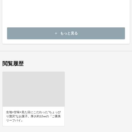
私たちが創作しておりますお菓子は長年の経験と日々研鑽の技術に
より、
まごころ込めて製造しております。
万一不都合な点などお気付きのことがございましたら、弊社お客様
係宛に
現品をご返送くださいませ。直ちに優良品と送料をお届けいたしま
もっと見る
add
す。
閲覧履歴
生地×甘味×見た目にこだわった”ちょっぴ
り贅沢”なお菓子。厚さ約12㎜の『ご褒美
リーフパイ』