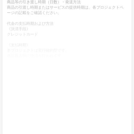
商品等の引き渡し時期（日数）・発送方法
商品の引渡し時期またはサービスの提供時期は、各プロジェクトペ
ージの記載をご確認ください。
代金の支払時期および方法
《決済手段》
クレジットカード
《支払時期》
本プロジェクトは実行確約型です。
商品購入時に決済が行われます。
商品代金以外に必要な費用 ／送料、消費税等
送料無料 (商品代金に含む)
返品の取扱条件／返品期限、返品時の送料負担または解約や退会条
件
《返品の取扱い条件》
輸送による商品の破損および商品に不都合があった場合、返品可。
上記返品条件に該当しないお客様都合のキャンセルはお受けしてお
りません。
不良品の取扱条件