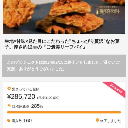
生地×甘味×見た目にこだわった”ちょっぴり贅沢”なお菓
子。厚さ約12㎜の『ご褒美リーフパイ』
このプロジェクトは2024/02/15に終了いたしました。温かいご
支援、ありがとうございました。
Success
stars
集まっている金額
¥285,720
(目標 ¥100,000)
285
flag
目標達成率
%
160
watch_later
購入数
終了しました