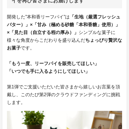
イを再び皆さまにお届けします
開発した”本和香リーフパイ”は
「生地（厳選フレッシュ
バター）」×「甘み（極める砂糖「本和香糖」使用）」
×「見た目（自立する程の厚み）」
シンプルな菓子に
様々な角度からこだわりを盛り込んだ
ちょっぴり贅沢な
お菓子
です。
「もう一度、リーフパイを販売してほしい」
「いつでも手に入るようにしてほしい」
第1弾でご支援いただいた皆さまから嬉しいお言葉を頂
戴し、このたび第2弾のクラウドファンディングに挑戦
します。