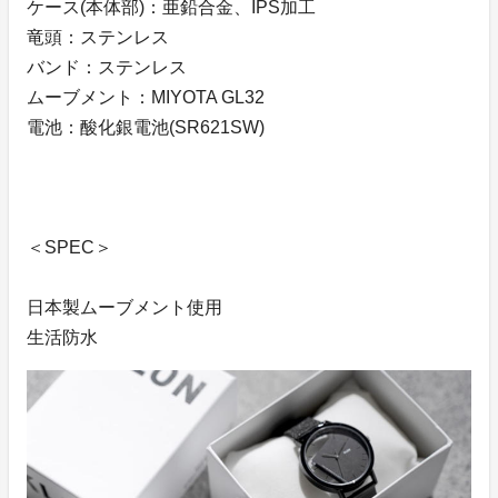
ケース(本体部)：亜鉛合金、IPS加工
竜頭：ステンレス
バンド：ステンレス
ムーブメント：MIYOTA GL32
電池：酸化銀電池(SR621SW)
＜SPEC＞
日本製ムーブメント使用
生活防水