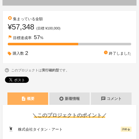
stars
集まっている金額
¥57,348
(目標 ¥100,000)
57
flag
目標達成率
%
2
watch_later
購入数
終了しました
このプロジェクトは
実行確約型
です。
description
stars
chat
概要
新着情報
コメント
＼このプロジェクトのポイント／
株式会社タイタン・アート
arrow_downward
詳細