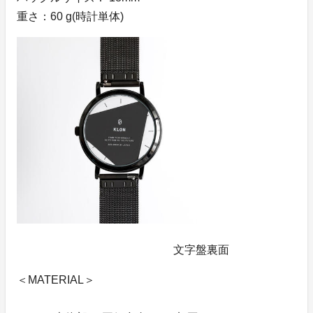
重さ：60 g(時計単体)
文字盤裏面
＜MATERIAL＞