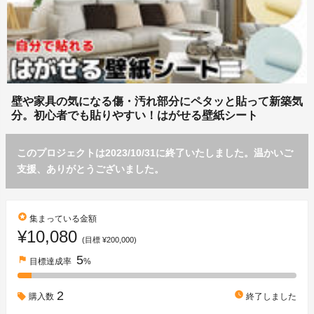
壁や家具の気になる傷・汚れ部分にペタッと貼って新築気
分。初心者でも貼りやすい！はがせる壁紙シート
このプロジェクトは2023/10/31に終了いたしました。温かいご
支援、ありがとうございました。
stars
集まっている金額
¥10,080
(目標 ¥200,000)
5
flag
目標達成率
%
2
watch_later
購入数
終了しました