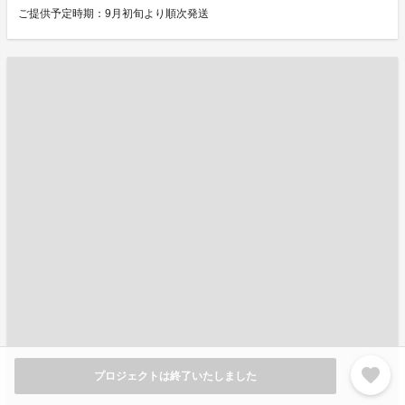
ご提供予定時期：9月初旬より順次発送
favorite
プロジェクトは終了いたしました