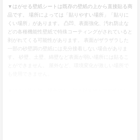
▼はがせる壁紙シートは既存の壁紙の上から直接貼る商
品です。 場所によっては「貼りやすい場所」「貼りに
くい場所」があります。 凸凹、表面強化、汚れ防止な
どの各種機能性壁紙で特殊コーティングがされていると
剥がれてくる可能性があります。 表面がザラザラした
一部の砂壁調の壁紙には充分接着しない場合がありま
す。 砂壁、土壁、綿壁など表面が弱い場所には貼るこ
とができません。 屋外など、環境変化が激しい場所で
も使用できません。
▼ほこり等が無い場合でも、貼る対象物との相性によっ
ては、はがれてしまう場合がございます。大量にご購入
後、全てはがれてしまっても、当店にて返金等の対応は
致しかねますので、予め少量でお試し頂く事をお勧め致
します。