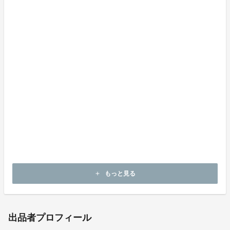
▼色の見え方について
お客様のパソコンやスマートフォンなどの環境により、
画面上の色と商品の色が異なる場合がございます。 予
めご了承のほどお願い致します。
▼柄リピートは生産ロットにより若干変わる場合があり
ます。現行ロットの厳密な柄リピートを確認ご希望の場
合、事前にご連絡頂ければ可能な限り調べさせて頂きま
す。
▼本商品をご使用した場合のいかなる損害も当店では補
償致しかねます。
もっと見る
add
出品者プロフィール