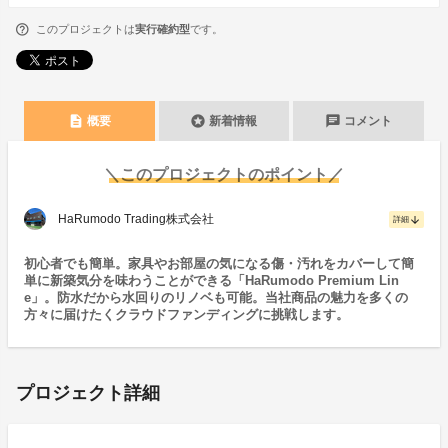
このプロジェクトは
実行確約型
です。
description
stars
chat
概要
新着情報
コメント
＼このプロジェクトのポイント／
HaRumodo Trading株式会社
arrow_downward
詳細
初心者でも簡単。家具やお部屋の気になる傷・汚れをカバーして簡
単に新築気分を味わうことができる「HaRumodo Premium Lin
e」。防水だから水回りのリノベも可能。当社商品の魅力を多くの
方々に届けたくクラウドファンディングに挑戦します。
プロジェクト詳細